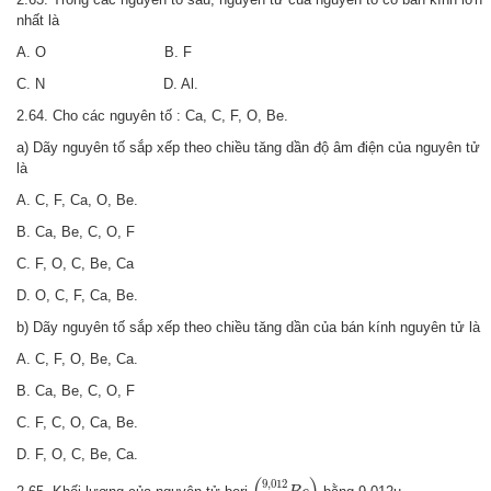
nhất là
A. O B. F
C. N D. Al.
2.64. Cho các nguyên tố : Ca, C, F, O, Be.
a) Dãy nguyên tố sắp xếp theo chiều tăng dần độ âm điện của nguyên tử
là
A. C, F, Ca, O, Be.
B. Ca, Be, C, O, F
C. F, O, C, Be, Ca
D. O, C, F, Ca, Be.
b) Dãy nguyên tố sắp xếp theo chiều tăng dần của bán kính nguyên tử là
A. C, F, O, Be, Ca.
B. Ca, Be, C, O, F
C. F, C, O, Ca, Be.
D. F, O, C, Be, Ca.
(
4
9
,
012
B
e
)
9
,
012