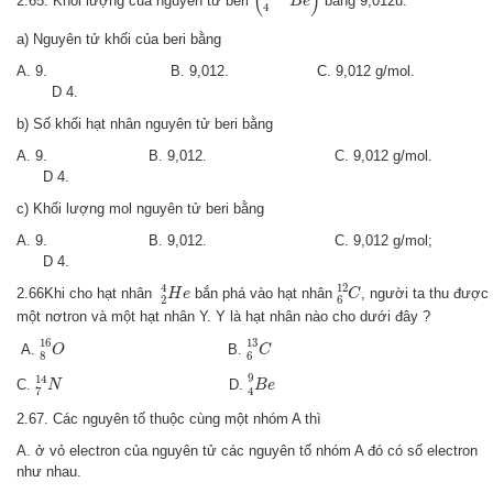
(
)
2.65. Khối lượng của nguyên tử beri
bằng 9,012u.
B
e
4
a) Nguyên tử khối của beri bằng
A. 9. B. 9,012. C. 9,012 g/mol.
D 4.
b) Số khối hạt nhân nguyên tử beri bằng
A. 9. B. 9,012. C. 9,012 g/mol.
D 4.
c) Khối lượng mol nguyên tử beri bằng
A. 9. B. 9,012. C. 9,012 g/mol;
D 4.
2
4
H
e
6
12
C
4
12
2.66Khi cho hạt nhân
bắn phá vào hạt nhân
, người ta thu được
H
e
C
2
6
một nơtron và một hạt nhân Y. Y là hạt nhân nào cho dưới đây ?
8
16
O
6
13
C
16
13
A.
B.
O
C
8
6
4
9
B
e
7
14
N
9
14
C.
D.
N
B
e
7
4
2.67. Các nguyên tố thuộc cùng một nhóm A thì
A. ở vỏ electron của nguyên tử các nguyên tố nhóm A đó có số electron
như nhau.