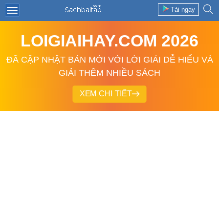
Tải ngay
LOIGIAIHAY.COM 2026
ĐÃ CẬP NHẬT BẢN MỚI VỚI LỜI GIẢI DỄ HIỂU VÀ
GIẢI THÊM NHIỀU SÁCH
XEM CHI TIẾT