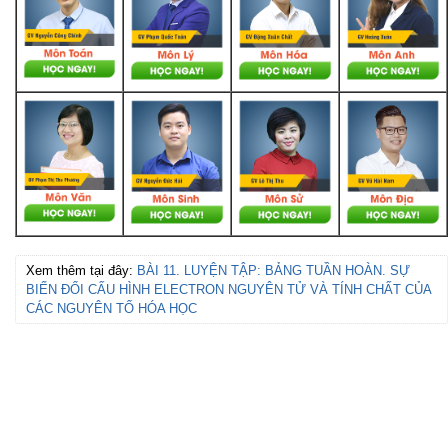
Xem thêm tại đây:
BÀI 11. LUYỆN TẬP: BẢNG TUẦN HOÀN. SỰ
BIẾN ĐỔI CẤU HÌNH ELECTRON NGUYÊN TỬ VÀ TÍNH CHẤT CỦA
CÁC NGUYÊN TỐ HÓA HỌC