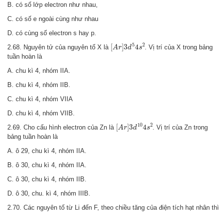
B. có số lớp electron như nhau,
C. có số e ngoài cùng như nhau
D. có cùng số electron s hay p.
[
A
r
]
3
d
5
4
s
2
5
2
[
]
3
4
2.68. Nguyên tử của nguyên tố X là
. Vị trí của X trong bảng
A
r
d
s
tuần hoàn là
A. chu kì 4, nhóm IIA.
B. chu kì 4, nhóm IIB.
C. chu kì 4, nhóm VIIA
D. chu kì 4, nhóm VIIB.
[
A
r
]
3
d
10
4
s
2
10
2
[
]
3
4
2.69. Cho cấu hình electron của Zn là
. Vị trí của Zn trong
A
r
d
s
bảng tuần hoàn là
A. ô 29, chu kì 4, nhóm IIA.
B. ô 30, chu kì 4, nhóm IIA.
C. ô 30, chu kì 4, nhóm IIB.
D. ô 30, chu. kì 4, nhóm IIIB.
2.70. Các nguyên tố từ Li đến F, theo chiều tăng của điện tích hạt nhân thì