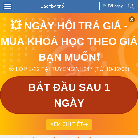
Tải ngay
💥 NGÀY HỘI TRẢ GIÁ -
MUA KHOÁ HỌC THEO GIÁ
BẠN MUỐN❗
🎯 LỚP 1-12 TẠI TUYENSINH247 (TỪ 10-12/08)
BẮT ĐẦU SAU 1
NGÀY
XEM CHI TIẾT