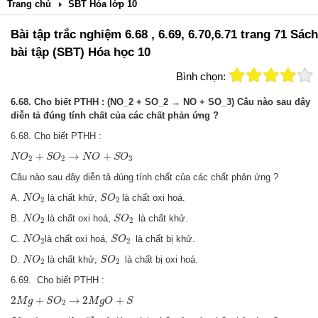
Trang chủ
SBT Hóa lớp 10
Bài tập trắc nghiệm 6.68 , 6.69, 6.70,6.71 trang 71 Sách
bài tập (SBT) Hóa học 10
Bình chọn:
6.68. Cho biết PTHH : (NO_2 + SO_2 → NO + SO_3) Câu nào sau đây
diễn tả đúng tính chất của các chất phản ứng ?
6.68. Cho biết PTHH :
N
O
2
+
S
O
2
→
N
O
+
S
O
3
+
→
+
N
O
S
O
N
O
S
O
2
2
3
Câu nào sau đây diễn tả đúng tính chất của các chất phản ứng ?
N
O
2
S
O
2
A.
là chất khử,
là chất oxi hoá.
N
O
S
O
2
2
N
O
2
S
O
2
B.
là chất oxi hoá,
là chất khử.
N
O
S
O
2
2
N
O
2
S
O
2
C.
là chất oxi hoá,
là chất bị khử.
N
O
S
O
2
2
N
O
2
S
O
2
D.
là chất khử,
là chất bị oxi hoá.
N
O
S
O
2
2
6.69. Cho biết PTHH :
2
M
g
+
S
O
2
→
2
M
g
O
+
S
2
+
→
2
+
M
g
S
O
M
g
O
S
2