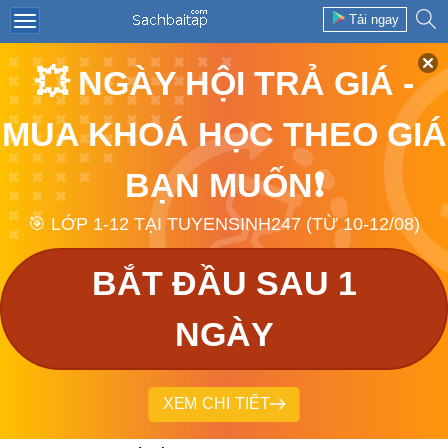
Tải ngay
💥 NGÀY HỘI TRẢ GIÁ -
MUA KHOÁ HỌC THEO GIÁ
BẠN MUỐN❗
🎯 LỚP 1-12 TẠI TUYENSINH247 (TỪ 10-12/08)
BẮT ĐẦU SAU 1
NGÀY
XEM CHI TIẾT