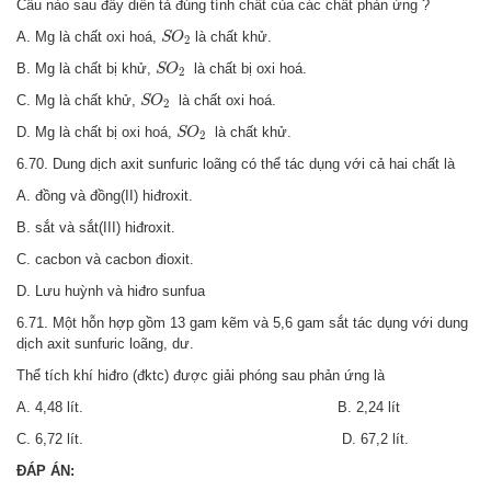
Câu nào sau đây diễn tả đúng tính chất của các chất phản ứng ?
S
O
2
A. Mg là chất oxi hoá,
là chất khử.
S
O
2
S
O
2
B. Mg là chất bị khử,
là chất bị oxi hoá.
S
O
2
S
O
2
C. Mg là chất khử,
là chất oxi hoá.
S
O
2
S
O
2
D. Mg là chất bị oxi hoá,
là chất khử.
S
O
2
6.70. Dung dịch axit sunfuric loãng có thể tác dụng với cả hai chất là
A. đồng và đồng(II) hiđroxit.
B. sắt và sắt(III) hiđroxit.
C. cacbon và cacbon đioxit.
D. Lưu huỳnh và hiđro sunfua
6.71. Một hỗn hợp gồm 13 gam kẽm và 5,6 gam sắt tác dụng với dung
dịch axit sunfuric loãng, dư.
Thể tích khí hiđro (đktc) được giải phóng sau phản ứng là
A. 4,48 lít. B. 2,24 lít
C. 6,72 lít. D. 67,2 lít.
ĐÁP ÁN: