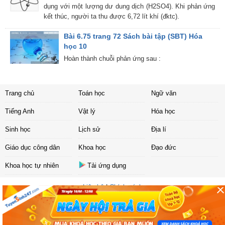
dụng với một lượng dư dung dịch (H2SO4). Khi phản ứng
kết thúc, người ta thu được 6,72 lít khí (đktc).
Bài 6.75 trang 72 Sách bài tập (SBT) Hóa
học 10
Hoàn thành chuỗi phản ứng sau :
Trang chủ
Toán học
Ngữ văn
Tiếng Anh
Vật lý
Hóa học
Sinh học
Lịch sử
Địa lí
Giáo dục công dân
Khoa học
Đạo đức
Khoa học tự nhiên
Tải ứng dụng
Liên hệ
|
Chính sách
Copyright ©
2017 Sachbaitap.com