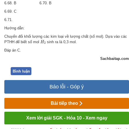
6.68. B 6.70. B
6.69. C
6.71.
Hướng dẫn:
Chuyển đổi khối lượng các kim loại về lượng chất (số mol). Dựa vào các
H
2
PTHH để biết số mol
sinh ra là 0,3 mol.
H
2
Đáp án C.
Sachbaitap.com
Bình luận
Báo lỗi - Góp ý
Bài tiếp theo
Xem lời giải SGK - Hóa 10 - Xem ngay