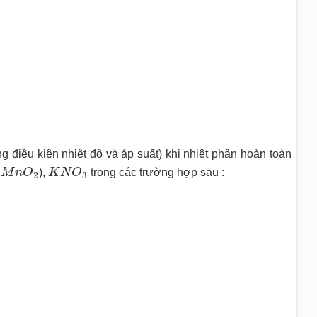
ng điều kiện nhiệt độ và áp suất) khi nhiệt phân hoàn toàn
M
n
O
2
K
N
O
3
à
M
n
O
),
K
N
O
trong các trường hợp sau :
2
3