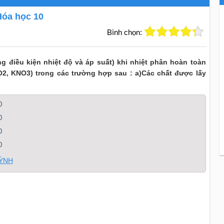
Hóa học 10
Bình chọn:
ng điều kiện nhiệt độ và áp suất) khi nhiệt phân hoàn toàn
O2, KNO3) trong các trường hợp sau : a)Các chất được lấy
0
0
0
0
UỲNH