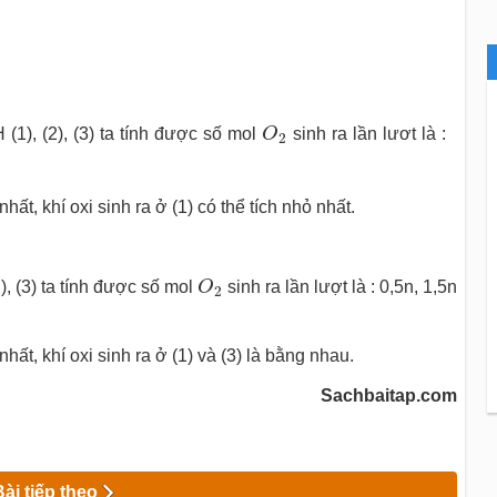
O
2
1), (2), (3) ta tính được số mol
O
sinh ra lần lươt là :
2
nhất, khí oxi sinh ra ở (1) có thể tích nhỏ nhất.
O
2
), (3) ta tính được số mol
O
sinh ra lần lượt là : 0,5n, 1,5n
2
 nhất, khí oxi sinh ra ở (1) và (3) là bằng nhau.
Sachbaitap.com
Bài tiếp theo