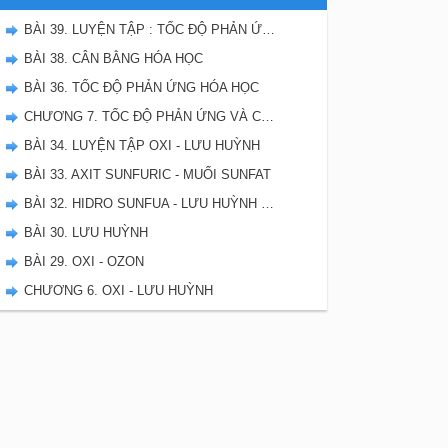
BÀI 39. LUYỆN TẬP : TỐC ĐỘ PHẢN ỨNG VÀ CÂN BẰNG HÓA HỌC
BÀI 38. CÂN BẰNG HÓA HỌC
BÀI 36. TỐC ĐỘ PHẢN ỨNG HÓA HỌC
CHƯƠNG 7. TỐC ĐỘ PHẢN ỨNG VÀ CÂN BẰNG HÓA HỌC - SBT HÓA 10
BÀI 34. LUYỆN TẬP OXI - LƯU HUỲNH
BÀI 33. AXIT SUNFURIC - MUỐI SUNFAT
BÀI 32. HIDRO SUNFUA - LƯU HUỲNH DIOXIT - LƯU HUYNH TRIOXIT
BÀI 30. LƯU HUỲNH
BÀI 29. OXI - OZON
CHƯƠNG 6. OXI - LƯU HUỲNH