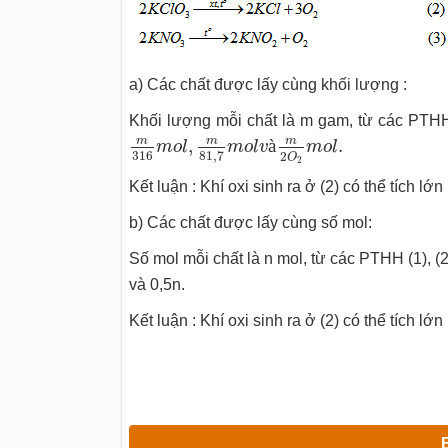
a) Các chất được lấy cùng khối lượng :
Khối lượng mỗi chất là m gam, từ các PTHH (
m
316
m
o
l
,
m
81
,
7
m
o
l
v
à
m
2
O
2
m
o
l
.
m
m
m
,
à
.
m
o
l
m
o
l
v
m
o
l
316
81
,
7
2
O
2
Kết luận : Khí oxi sinh ra ở (2) có thể tích lớn 
b) Các chất được lấy cùng số mol:
Số mol mỗi chất là n mol, từ các PTHH (1), (2
và 0,5n.
Kết luận : Khí oxi sinh ra ở (2) có thể tích lớn