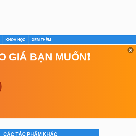
KHOA HỌC
XEM THÊM
EO GIÁ BẠN MUỐN❗
CÁC TÁC PHẨM KHÁC