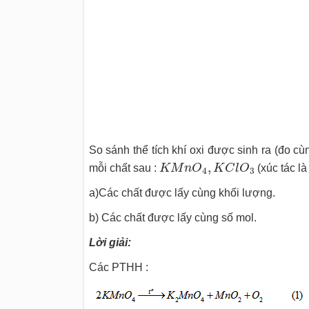
So sánh thể tích khí oxi được sinh ra (đo cù
K
M
n
O
4
,
K
C
l
O
3
,
mỗi chất sau :
K
M
n
O
K
C
l
O
(xúc tác l
4
3
a)Các chất được lấy cùng khối lượng.
b) Các chất được lấy cùng số mol.
Lời giải:
Các PTHH :