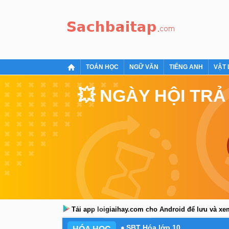
TOÁN HỌC
NGỮ VĂN
TIẾNG ANH
VẬT 
💥 NGÀY HỘI TRẢ
Tải app loigiaihay.com cho Android để lưu và x
SBT Hóa lớp 10