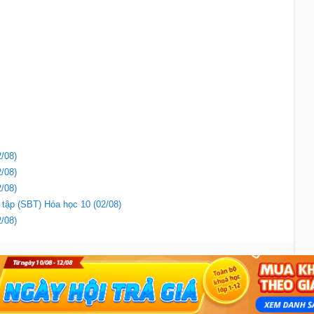
/08)
/08)
/08)
i tập (SBT) Hóa học 10 (02/08)
/08)
Liên hệ
|
Chính sách
Copyright 2018 - Sachbaitap.com