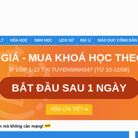
LÝ
HÓA HỌC
SINH HỌC
LỊCH SỬ
ĐỊA LÍ
GIÁO DỤC CÔNG DÂN
 GIÁ - MUA KHOÁ HỌC TH
🎯 LỚP 1-12 TẠI TUYENSINH247 (TỪ 10-12/08)
BẮT ĐẦU SAU 1 NGÀY
XEM CHI TIẾT
em mà không cần mạng!