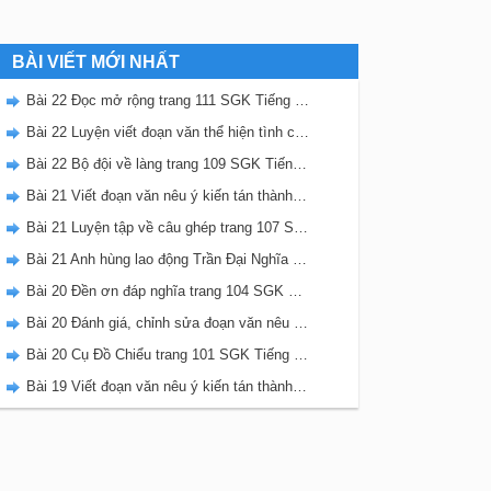
BÀI VIẾT MỚI NHẤT
Bài 22 Đọc mở rộng trang 111 SGK Tiếng Việt 5 Kết nối tri thức tập 2
Bài 22 Luyện viết đoạn văn thể hiện tình cảm, cảm xúc về một sự việc trang 111 SGK Tiếng Việt 5 Kết nối tri thức tập 2
Bài 22 Bộ đội về làng trang 109 SGK Tiếng Việt 5 Kết nối tri thức tập 2
Bài 21 Viết đoạn văn nêu ý kiến tán thành một sự việc, hiện tượng (Bài viết số 2) trang 108 SGK Tiếng Việt 5 Kết nối tri thức tập 2
Bài 21 Luyện tập về câu ghép trang 107 SGK Tiếng Việt 5 Kết nối tri thức tập 2
Bài 21 Anh hùng lao động Trần Đại Nghĩa trang 106 SGK Tiếng Việt 5 Kết nối tri thức tập 2
Bài 20 Đền ơn đáp nghĩa trang 104 SGK Tiếng Việt 5 Kết nối tri thức tập 2
Bài 20 Đánh giá, chỉnh sửa đoạn văn nêu ý kiến tán thành một sự vật, hiện tượng trang 103 SGK Tiếng Việt 5 Kết nối tri thức tập 2
Bài 20 Cụ Đồ Chiểu trang 101 SGK Tiếng Việt 5 Kết nối tri thức tập 2
Bài 19 Viết đoạn văn nêu ý kiến tán thành một sự việc, hiện tượng (Bài viết số 1) trang 100 SGK Tiếng Việt 5 Kết nối tri thức tập 2