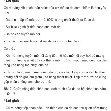
* Lời giải:
Chức năng điều hoà thân nhiệt của cơ thể do da đảm nhiệm là chủ yếu
nhờ :
- Da phủ khắp bề mặt cơ thể, 90% lượng nhiệt thoát ra là do da.
- Sự bức xạ nhiệt tiến hành qua mặt da.
- Da có các tuyến mồ hôi.
- Có các mao mạch máu dưới da và cơ co chân lông.
Cụ thể :
- Khi trời nóng tuyến mồ hôi tăng tiết mồ hôi, mồ hôi bay hơi sẽ mang
theo một lượng nhiệt của cơ thể ra môi trường, mạch máu dưới da dãn
tăng khả năng toả nhiệt của da.
- Khi trời lạnh, mạch máu dưới da co, cơ chân lông co, da săn lại (hiện
tượng nổi da gà) làm giảm khả năng thoát nhiệt. Lớp mỡ dưới da cũng
góp phần chống lạnh cho cơ thể.
Bài 2.
Chức năng tiếp nhận các kích thích của da do bộ phận nào đảm
nhiệm ?
* Lời giải:
- Chức năng tiếp nhận các kích thích của da do các thụ quan nằm trong