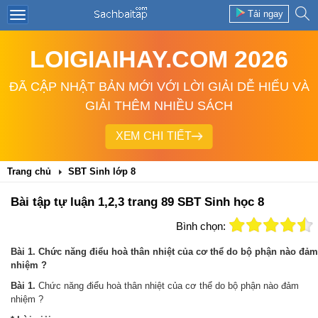
Tải ngay
LOIGIAIHAY.COM 2026
ĐÃ CẬP NHẬT BẢN MỚI VỚI LỜI GIẢI DỄ HIỂU VÀ
GIẢI THÊM NHIỀU SÁCH
XEM CHI TIẾT
Trang chủ
SBT Sinh lớp 8
Bài tập tự luận 1,2,3 trang 89 SBT Sinh học 8
Bình chọn:
Bài 1. Chức năng điểu hoà thân nhiệt của cơ thể do bộ phận nào đảm
nhiệm ?
Bài 1.
Chức năng điểu hoà thân nhiệt của cơ thể do bộ phận nào đảm
nhiệm ?