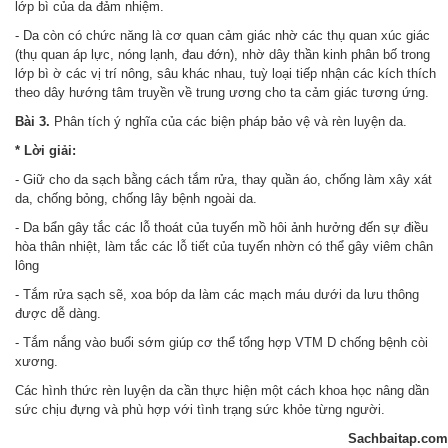
lớp bì của da đảm nhiệm.
- Da còn có chức năng là cơ quan cảm giác nhờ các thụ quan xúc giác
(thụ quan áp lực, nóng lạnh, đau đớn), nhờ dây thần kinh phân bố trong
lớp bì ờ các vị trí nông, sâu khác nhau, tuỳ loại tiếp nhận các kích thích
theo dây hướng tâm truyền về trung ương cho ta cảm giác tương ứng.
Bài 3.
Phân tích ý nghĩa của các biện pháp bảo vệ và rèn luyện da.
* Lời giải:
- Giữ cho da sạch bằng cách tắm rửa, thay quần áo, chống làm xây xát
da, chống bỏng, chống lây bệnh ngoài da.
- Da bẩn gây tắc các lỗ thoát của tuyến mồ hôi ảnh hưởng đến sự điều
hòa thân nhiệt, làm tắc các lỗ tiết của tuyến nhờn có thể gây viêm chân
lông
- Tắm rửa sạch sẽ, xoa bóp da làm các mạch máu dưới da lưu thông
được dễ dàng.
- Tắm nắng vào buổi sớm giúp cơ thể tổng hợp VTM D chống bệnh còi
xương.
Các hình thức rèn luyện da cần thực hiện một cách khoa học nâng dần
sức chịu đựng và phù hợp với tình trạng sức khỏe từng người.
Sachbaitap.com