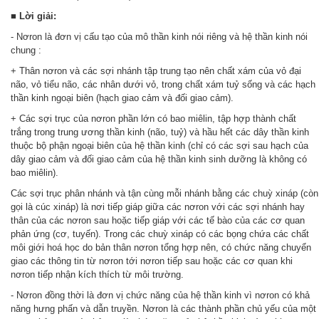
■
Lời giải:
- Nơron là đơn vị cấu tạo của mô thần kinh nói riêng và hệ thần kinh nói
chung :
+ Thân nơron và các sợi nhánh tập trung tạo nên chất xám của vỏ đại
não, vỏ tiểu não, các nhân dưới vỏ, trong chất xám tuỷ sống và các hạch
thần kinh ngoại biên (hạch giao cảm và đối giao cảm).
+ Các sợi trục của nơron phần lớn có bao miêlin, tập hợp thành chất
trắng trong trung ương thần kinh (não, tuỷ) và hầu hết các dây thần kinh
thuộc bộ phận ngoại biên của hệ thần kinh (chỉ có các sợi sau hạch của
dây giao cảm và đối giao cảm của hệ thần kinh sinh dưỡng là không có
bao miêlin).
Các sợi trục phân nhánh và tận cùng mỗi nhánh bằng các chuỳ xináp (còn
gọi là cúc xináp) là nơi tiếp giáp giữa các nơron với các sợi nhánh hay
thân của các nơron sau hoặc tiếp giáp với các tế bào của các cơ quan
phản ứng (cơ, tuyến). Trong các chuỳ xináp có các bọng chứa các chất
môi giới hoá học do bản thân nơron tổng hợp nên, có chức năng chuyển
giao các thông tin từ nơron tới nơron tiếp sau hoặc các cơ quan khi
nơron tiếp nhận kích thích từ môi trường.
- Nơron đồng thời là đơn vị chức năng của hệ thần kinh vì nơron có khả
năng hưng phấn và dẫn truyền. Nơron là các thành phần chủ yếu của một