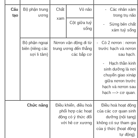
Cấu
Bộ phận trung
Chất
Vỏ não
- Các nhân xám
tạo
ương
trong trụ não
xam
Cột giữa tuỷ
- Sừng bên chất
sống
xám tuỷ sống
Bộ phận ngoại
Nơron vận động đi từ
- Có 2 nơron : nơron
biên (riêng các
trung ương đến thẳng
trước hạch và nơron
sợi li tâm)
các bắp cơ
sau hạch.
- Hạch thần kinh
sinh dưỡng là nơi
chuyển giao xináp
giữa nơron trước
hạch và nơron sau
hạch —> cơ quan.
Chức năng
Điều khiển, điều hoà
Điều hoà hoạt động
phối hợp các hoạt
của các cơ quan sinh
động có ý thức đối
dưỡng (nội tạng)
với hê cơ xương
không có sự tham gia
của ý thức (hoạt động
tự động).