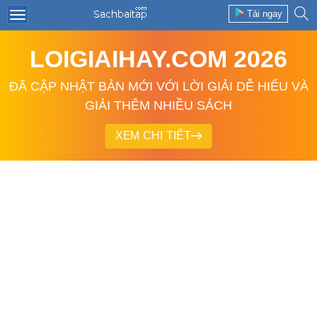
Tải ngay
LOIGIAIHAY.COM 2026
ĐÃ CẬP NHẬT BẢN MỚI VỚI LỜI GIẢI DỄ HIỂU VÀ
GIẢI THÊM NHIỀU SÁCH
XEM CHI TIẾT