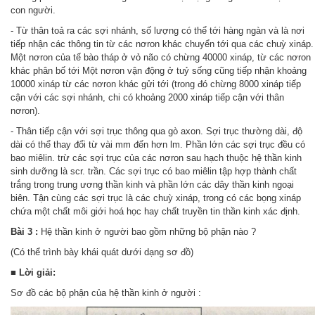
con người.
- Từ thân toả ra các sợi nhánh, số lượng có thể tới hàng ngàn và là nơi
tiếp nhận các thông tin từ các nơron khác chuyển tới qua các chuỳ xináp.
Một nơron của tế bào tháp ở vỏ não có chừng 40000 xináp, từ các nơron
khác phân bố tới Một nơron vận động ở tuỷ sống cũng tiếp nhận khoảng
10000 xináp từ các nơron khác gửi tới (trong đó chừng 8000 xináp tiếp
cận với các sợi nhánh, chi có khoảng 2000 xináp tiếp cận với thân
nơron).
- Thân tiếp cận với sợi trục thông qua gò axon. Sợi trục thường dài, độ
dài có thể thay đổi từ vài mm đến hơn lm. Phần lớn các sợi trục đều có
bao miêlin. trừ các sợi trục của các nơron sau hạch thuộc hệ thần kinh
sinh dưỡng là scr. trần. Các sợi trục có bao miêlin tập hợp thành chất
trắng trong trung ương thần kinh và phần lớn các dây thần kinh ngoại
biên. Tận cùng các sợi trục là các chuỳ xináp, trong có các bọng xináp
chứa một chất môi giới hoá học hay chất truyền tin thần kinh xác định.
Bài 3 :
Hệ thần kinh ở người bao gồm những bộ phận nào ?
(Có thể trình bày khái quát dưới dạng sơ đồ)
■
Lời giải:
Sơ đồ các bộ phận của hệ thần kinh ở người :