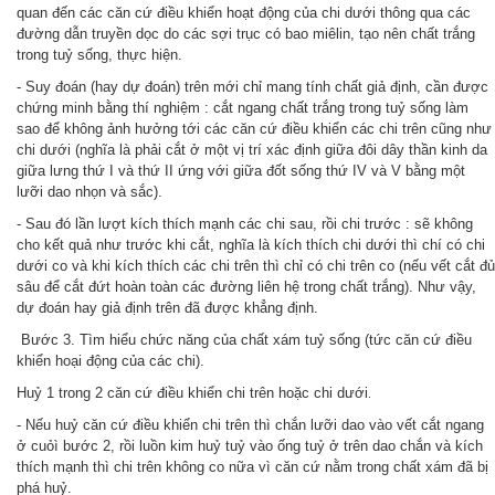
quan đến các căn cứ điều khiển hoạt động của chi dưới thông qua các
đường dẫn truyền dọc do các sợi trục có bao miêlin, tạo nên chất trắng
trong tuỷ sống, thực hiện.
- Suy đoán (hay dự đoán) trên mới chỉ mang tính chất giả định, cần được
chứng minh bằng thí nghiệm : cắt ngang chất trắng trong tuỷ sống làm
sao để không ảnh hưởng tới các căn cứ điều khiển các chi trên cũng như
chi dưới (nghĩa là phải cắt ở một vị trí xác định giữa đôi dây thần kinh da
giữa lưng thứ I và thứ II ứng với giữa đốt sống thứ IV và V bằng một
lưỡi dao nhọn và sắc).
- Sau đó lần lượt kích thích mạnh các chi sau, rồi chi trước : sẽ không
cho kết quả như trước khi cắt, nghĩa là kích thích chi dưới thì chí có chi
dưới co và khi kích thích các chi trên thì chỉ có chi trên co (nếu vết cắt đủ
sâu để cắt đứt hoàn toàn các đường liên hệ trong chất trắng). Như vậy,
dự đoán hay giả định trên đã được khẳng định.
Bước 3. Tìm hiểu chức năng của chất xám tuỷ sống (tức căn cứ điều
khiển hoại động của các chi).
Huỷ 1 trong 2 căn cứ điều khiển chi trên hoặc chi dưới
.
- Nếu huỷ căn cứ điều khiển chi trên thì chắn lưỡi dao vào vết cắt ngang
ở cuỏì bước 2, rồi luồn kim huỷ tuỷ vào ống tuỷ ở trên dao chắn và kích
thích mạnh thì chi trên không co nữa vì căn cứ nằm trong chất xám đã bị
phá huỷ.