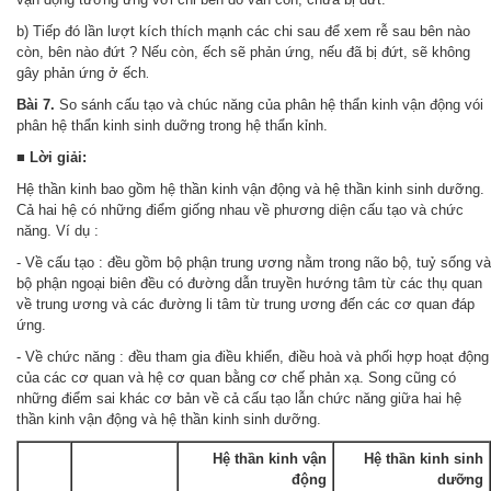
b) Tiếp đó lần lượt kích thích mạnh các chi sau để xem rễ sau bên nào
còn, bên nào đứt ? Nếu còn, ếch sẽ phản ứng, nếu đã bị đứt, sẽ không
gây phản ứng ở ếch
.
Bài 7.
So sánh cấu tạo và chúc năng của phân hệ thẩn kinh vận động vói
phân hệ thẩn kinh sinh duỡng trong hệ thẩn kỉnh.
■
Lời giải:
Hệ thần kinh bao gồm hệ thần kinh vận động và hệ thần kinh sinh dưỡng.
Cả hai hệ có những điểm giống nhau về phương diện cấu tạo và chức
năng. Ví dụ :
- Về cấu tạo : đều gồm bộ phận trung ương nằm trong não bộ, tuỷ sống và
bộ phận ngoại biên đều có đường dẫn truyền hướng tâm từ các thụ quan
về trung ương và các đường li tâm từ trung ương đến các cơ quan đáp
ứng.
- Về chức năng : đều tham gia điều khiển, điều hoà và phối hợp hoạt động
của các cơ quan và hệ cơ quan bằng cơ chế phản xạ. Song cũng có
những điểm sai khác cơ bản về cả cấu tạo lẫn chức năng giữa hai hệ
thần kinh vận động và hệ thần kinh sinh dưỡng.
Hệ thần kinh vận
Hệ thần kinh sinh
động
dưỡng