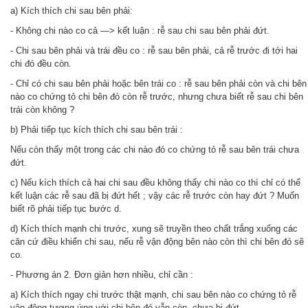
a) Kích thích chi sau bên phải:
- Không chi nào co cả —> kết luận : rễ sau chi sau bên phải đứt.
- Chi sau bên phải và trái đều co : rễ sau bên phải, cả rễ trước đi tới hai
chi đó đều còn.
- Chỉ có chi sau bên phải hoặc bên trái co : rễ sau bên phải còn và chi bên
nào co chứng tỏ chi bên đó còn rễ trước, nhưng chưa biết rễ sau chi bên
trái còn không ?
b) Phải tiếp tục kích thích chi sau bên trái :
Nếu còn thấy một trong các chi nào đó co chứng tỏ rễ sau bên trái chưa
đứt.
c) Nếu kích thích cả hai chi sau đều không thấy chi nào co thì chỉ có thể
kết luận các rễ sau đã bị đứt hết ; vậy các rễ trước còn hay đứt ? Muốn
biết rõ phải tiếp tục bước d.
d) Kích thích mạnh chi trước, xung sẽ truyền theo chất trắng xuống các
căn cứ điều khiển chi sau, nếu rễ vận động bên nào còn thì chi bên đó sẽ
co
.
- Phương án 2. Đơn giản hơn nhiều, chỉ cần :
a) Kích thích ngay chi trước thật mạnh, chi sau bên nào co chứng tỏ rễ
vận động tương ứng với chi bên đó vẫn còn, chưa bị đứt.