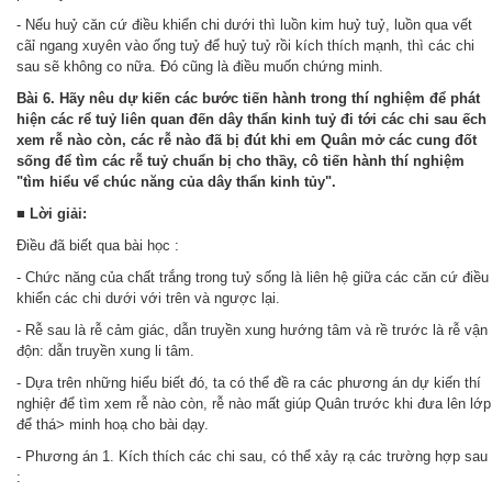
- Nếu huỷ căn cứ điều khiển chi dưới thì luồn kim huỷ tuỷ, luồn qua vết
cãỉ ngang xuyên vào ống tuỷ để huỷ tuỷ rồi kích thích mạnh, thì các chi
sau sẽ không co nữa. Đó cũng là điều muốn chứng minh.
Bài 6.
Hãy nêu dự kiến các bước tiến hành trong thí nghiệm để phát
hiện các rể tuỷ liên quan đến dây thẩn kinh tuỷ đi tới các chi sau ếch
xem rễ nào còn, các rễ nào đã bị đút khi em Quân mở các cung đốt
sống để tìm các rễ tuỷ chuẩn bị cho thầy, cô tiến hành thí nghiệm
"tìm hiểu vể chúc năng của dây thẩn kinh tủy".
■ Lời giải:
Điều đã biết qua bài học :
- Chức năng của chất trắng trong tuỷ sống là liên hệ giữa các căn cứ điều
khiển các chi dưới với trên và ngược lại.
- Rễ sau là rễ cảm giác, dẫn truyền xung hướng tâm và rề trước là rễ vận
độn: dẫn truyền xung li tâm.
- Dựa trên những hiểu biết đó, ta có thể đề ra các phương án dự kiến thí
nghiệr để tìm xem rễ nào còn, rễ nào mất giúp Quân trước khi đưa lên lớp
để thá> minh hoạ cho bài dạy.
- Phương án 1. Kích thích các chi sau, có thể xảy rạ các trường hợp sau
: