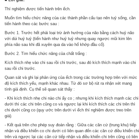
Thí nghiệm được tiến hành trên ếch.
Muốn tìm hiểu chức năng của các thành phần cấu tạo nên tuỷ sống, cần
tiến hành theo các bước sau :
Bước 1. Trước hết phải loại trừ ảnh hưởng của não bằng cách huỷ não
với dùi huỷ tuỷ (tiến hành như huỷ tuỷ nhưng quay ngược mũi kim lên
phía não sau khi đã xuyên qua da vào hố khớp đầu cổ)
.
Bước 2. Tìm hiểu chức năng của chất trắng :
Kích thích nhẹ vào chi sau rồi chi trước, sau đó kích thích mạnh vào chi
sau rồi chi trước.
Quan sát và ghi lại phản ứng của ếch trong các trường hợp trên với mức
độ kích thích yếu, mạnh khác nhau. Từ đó sơ bộ rút ra nhận xét mang
tính giả định. Cụ thể sẽ quan sát thấy :
- Khi kích thích nhẹ chi nào chi ấy co ; nhưng khi kích thích mạnh các chi
dưới thì các chi trên cũng co và ngược lại khi kích thích các chi trên thì
chi dưới cũng co (quy ước trên dưới vì ếch thí nghiệm được treo trên
giá)
.
- Kết quả trên cho phép suy đoán rằng : Giữa các căn cứ (trung khu) tiếp
nhận và điều khiển co chi dưới có liên quan đến các căn cứ điều khiển chi
trên và ngược lại các căn cứ tiếp nhận và điều khiển chi trên cũng có liên