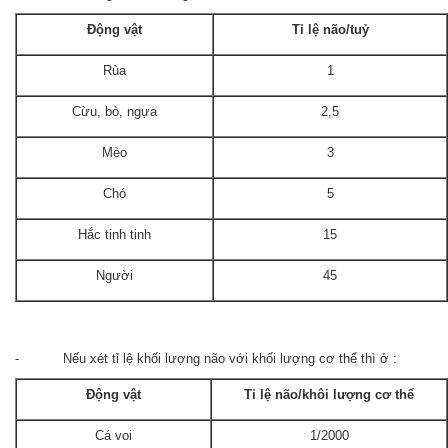
Động vật
Tỉ lệ não/tuỷ
Rùa
1
Cừu, bò, ngựa
2,5
Mèo
3
Chó
5
Hắc tinh tinh
15
Người
45
- Nếu xét tỉ lệ khối lượng não với khối lượng cơ thể thì ở :
Động vật
Tỉ lệ não/khôi lượng cơ thể
Cá voi
1/2000