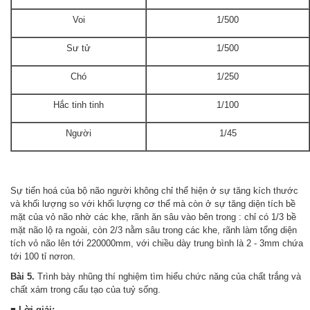
Voi
1/500
Sư tử
1/500
Chó
1/250
Hắc tinh tinh
1/100
Người
1/45
Sự tiến hoá của bộ não người không chỉ thể hiện ở sự tăng kích thước
và khối lượng so với khối lượng cơ thể mà còn ở sự tăng diện tích bề
mặt của vỏ não nhờ các khe, rãnh ăn sâu vào bên trong : chỉ có 1/3 bề
mặt não lộ ra ngoài, còn 2/3 nằm sâu trong các khe, rãnh làm tổng diện
tích vỏ não lên tới 220000mm, với chiều dày trung bình là 2 - 3mm chứa
tới 100 tỉ nơron.
Bài 5.
Trình bày nhũng thí nghiệm tìm hiểu chức năng của chất trắng và
chất xám trong cấu tạo của tuỷ sống.
■
Lời giải: