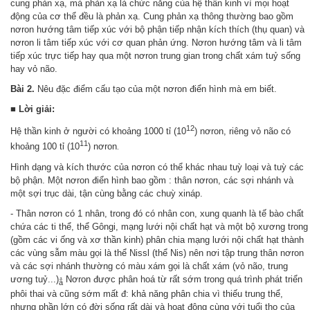
cung phản xạ, mà phản xạ là chức năng của hệ thần kinh vì mọi hoạt
động của cơ thể đều là phản xạ. Cung phản xạ thông thường bao gồm
nơron hướng tâm tiếp xúc với bộ phận tiếp nhận kích thích (thụ quan) và
nơron li tâm tiếp xúc với cơ quan phản ứng. Nơron hướng tâm và li tâm
tiếp xúc trực tiếp hay qua một nơron trung gian trong chất xám tuỷ sống
hay vỏ não.
Bài 2.
Nêu đặc điểm cấu tạo của một nơron điển hình mà em biết.
■
Lời giải:
12
Hệ thần kinh ở người có khoảng 1000 tỉ (10
) nơron, riêng vỏ não có
1
1
khoảng 100 tỉ (10
) nơron
.
Hình dạng và kích thước của nơron có thể khác nhau tuỳ loại và tuỳ các
bộ phận. Một nơron điển hình bao gồm : thân nơron, các sợi nhánh và
một sợi trục dài, tận cùng bằng các chuỳ xináp.
- Thân nơron có 1 nhân, trong đó có nhân con, xung quanh là tế bào chất
chứa các ti thể, thể Gôngi, mạng lưới nội chất hạt và một bộ xương trong
(gồm các vi ống và xơ thần kinh) phân chia mạng lưới nội chất hạt thành
các vùng sẫm màu gọi là thể Nissl (thể Nis) nên nơi tập trung thân nơron
và các sợi nhánh thường có màu xám gọi là chất xám (vỏ não, trung
ương tuỷ...)
Nơron được phân hoá từ rất sớm trong quá trình phát triển
ẳ
phôi thai và cũng sớm mất đ: khả năng phân chia vì thiếu trung thể,
nhưng phần lớn có đời sống rất dài và hoạt động cùng với tuổi thọ của