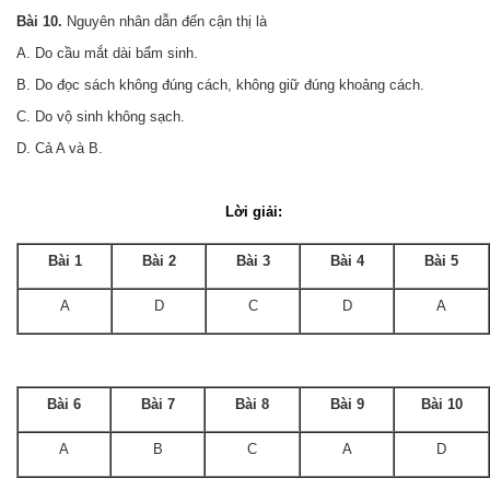
Bài 10.
Nguyên nhân dẫn đến cận thị là
A. Do cầu mắt dài bẩm sinh.
B. Do đọc sách không đúng cách, không giữ đúng khoảng cách.
C. Do vộ sinh không sạch.
D. Cả A và B.
Lời giải:
Bài 1
Bài 2
Bài 3
Bài 4
Bài 5
A
D
C
D
A
Bài 6
Bài 7
Bài 8
Bài 9
Bài 10
A
B
C
A
D