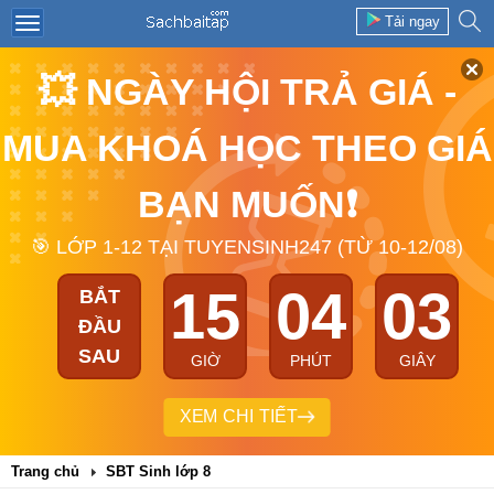
Tải ngay
💥 NGÀY HỘI TRẢ GIÁ -
MUA KHOÁ HỌC THEO GIÁ
BẠN MUỐN❗
🎯 LỚP 1-12 TẠI TUYENSINH247 (TỪ 10-12/08)
15
04
03
BẮT
ĐẦU
SAU
GIỜ
PHÚT
GIÂY
XEM CHI TIẾT
Trang chủ
SBT Sinh lớp 8