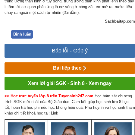
trung ương thần kinh ở tuỷ sống, trung ương thần kinh phát lệnh theo dây
li tâm tới cơ quan phản ứng là cơ vòng ở bóng đái, cơ mở ra, nước tiểu
chảy ra ngoài một cách tự nhiên (đái dầm).
Sachbaitap.com
Bình luận
Báo lỗi - Góp ý
Bài tiếp theo
Xem lời giải SGK - Sinh 8 - Xem ngay
>> Học trực tuyến lớp 8 trên Tuyensinh247.com
Học bám sát chương
trình SGK mới nhất của Bộ Giáo dục. Cam kết giúp học sinh lớp 8 học
tốt, hoàn trả học phí nếu học không hiệu quả. Phụ huynh và học sinh tham
khảo chi tiết khoá học tại: Link