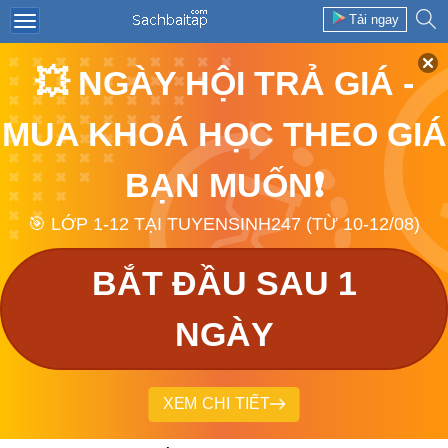
Tải ngay
💥 NGÀY HỘI TRẢ GIÁ -
MUA KHOÁ HỌC THEO GIÁ
BẠN MUỐN❗
🎯 LỚP 1-12 TẠI TUYENSINH247 (TỪ 10-12/08)
BẮT ĐẦU SAU 1
NGÀY
XEM CHI TIẾT