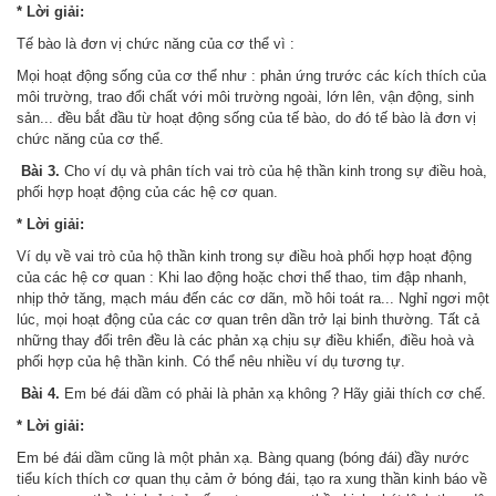
* Lời giải:
Tế bào là đơn vị chức năng của cơ thể vì :
Mọi hoạt động sống của cơ thể như : phản ứng trước các kích thích của
môi trường, trao đổi chất với môi trường ngoài, lớn lên, vận động, sinh
sản... đều bắt đầu từ hoạt động sống của tế bào, do đó tế bào là đơn vị
chức năng của cơ thể.
Bài 3.
Cho ví dụ và phân tích vai trò của hệ thần kinh trong sự điều hoà,
phối hợp hoạt động của các hệ cơ quan.
* Lời giải:
Ví dụ về vai trò của hộ thần kinh trong sự điều hoà phối hợp hoạt động
của các hệ cơ quan : Khi lao động hoặc chơi thể thao, tim đập nhanh,
nhịp thở tăng, mạch máu đến các cơ dãn, mồ hôi toát ra... Nghỉ ngơi một
lúc, mọi hoạt động của các cơ quan trên dần trở lại binh thường. Tất cả
những thay đổi trên đều là các phản xạ chịu sự điều khiển, điều hoà và
phối hợp của hệ thần kinh. Có thể nêu nhiều ví dụ tương tự.
Bài 4.
Em bé đái dầm có phải là phản xạ không ? Hãy giải thích cơ chế.
* Lời giải:
Em bé đái dầm cũng là một phản xạ. Bàng quang (bóng đái) đầy nước
tiểu kích thích cơ quan thụ cảm ở bóng đái, tạo ra xung thần kinh báo về