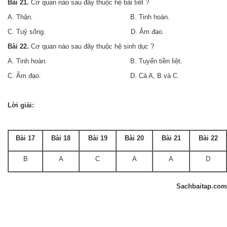
Bài 21.
Cơ quan nào sau đây thuộc hệ bài tiết ?
A. Thận. B. Tinh hoàn.
C. Tuỷ sống. D. Âm đạo.
Bài 22.
Cơ quan nào sau đây thuộc hệ sinh dục ?
A. Tinh hoàn. B. Tuyến tiền liệt.
C. Âm đạo. D. Cả A, B và C.
Lời giải:
Bài 17
Bàỉ 18
Bài 19
Bài 20
Bài 21
Bài 22
B
A
C
A
A
D
Sachbaitap.com