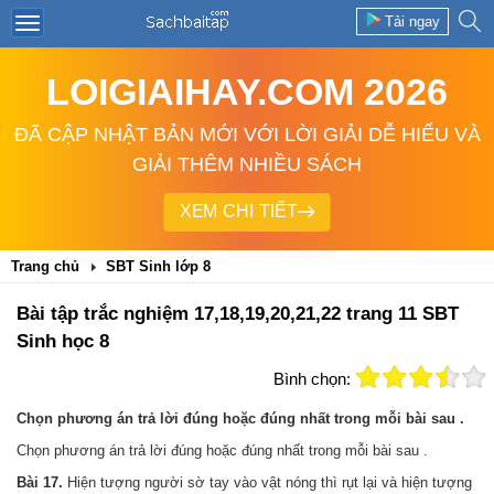
Tải ngay
LOIGIAIHAY.COM 2026
ĐÃ CẬP NHẬT BẢN MỚI VỚI LỜI GIẢI DỄ HIỂU VÀ
GIẢI THÊM NHIỀU SÁCH
XEM CHI TIẾT
Trang chủ
SBT Sinh lớp 8
Bài tập trắc nghiệm 17,18,19,20,21,22 trang 11 SBT
Sinh học 8
Bình chọn:
Chọn phương án trả lời đúng hoặc đúng nhất trong mỗi bài sau .
Chọn phương án trả lời đúng hoặc đúng nhất trong mỗi bài sau .
Bài 17.
Hiện tượng người sờ tay vào vật nóng thì rụt lại và hiện tượng