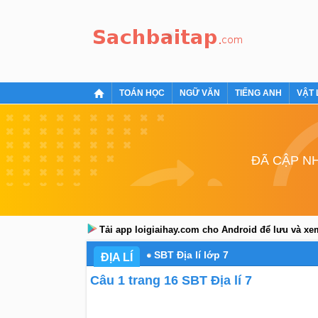
TOÁN HỌC
NGỮ VĂN
TIẾNG ANH
VẬT 
ĐÃ CẬP NH
Tải app loigiaihay.com cho Android để lưu và x
SBT Địa lí lớp 7
ĐỊA LÍ
Câu 1 trang 16 SBT Địa lí 7