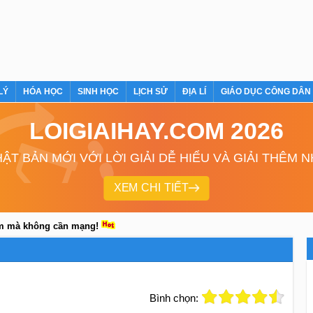
LÝ
HÓA HỌC
SINH HỌC
LỊCH SỬ
ĐỊA LÍ
GIÁO DỤC CÔNG DÂN
LOIGIAIHAY.COM 2026
ẬT BẢN MỚI VỚI LỜI GIẢI DỄ HIỂU VÀ GIẢI THÊM 
XEM CHI TIẾT
em mà không cần mạng!
Bình chọn: