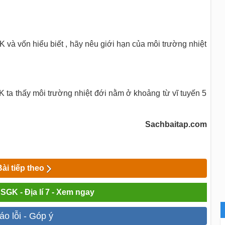
K và vốn hiểu biết , hãy nêu giới hạn của môi trường nhiệt
K ta thấy môi trường nhiệt đới nằm ở khoảng từ vĩ tuyến 5
Sachbaitap.com
Bài tiếp theo
 SGK - Địa lí 7 - Xem ngay
áo lỗi - Góp ý