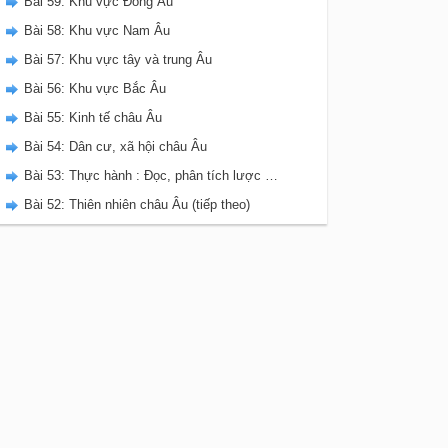
Bài 59: Khu vực Đông Âu
Bài 58: Khu vực Nam Âu
Bài 57: Khu vực tây và trung Âu
Bài 56: Khu vực Bắc Âu
Bài 55: Kinh tế châu Âu
Bài 54: Dân cư, xã hội châu Âu
Bài 53: Thực hành : Đọc, phân tích lược đồ, biểu đồ nhiệt độ và lượng mưa châu Âu.
Bài 52: Thiên nhiên châu Âu (tiếp theo)