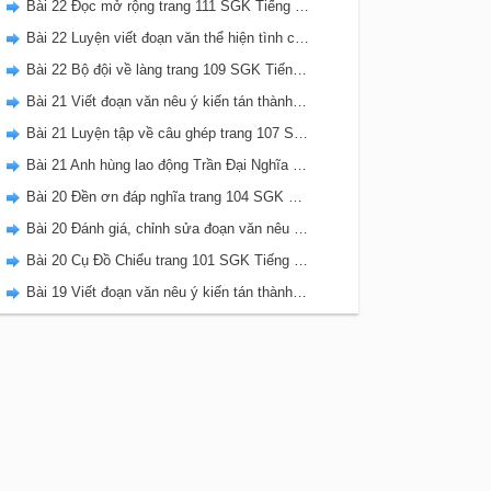
Bài 22 Đọc mở rộng trang 111 SGK Tiếng Việt 5 Kết nối tri thức tập 2
Bài 22 Luyện viết đoạn văn thể hiện tình cảm, cảm xúc về một sự việc trang 111 SGK Tiếng Việt 5 Kết nối tri thức tập 2
Bài 22 Bộ đội về làng trang 109 SGK Tiếng Việt 5 Kết nối tri thức tập 2
Bài 21 Viết đoạn văn nêu ý kiến tán thành một sự việc, hiện tượng (Bài viết số 2) trang 108 SGK Tiếng Việt 5 Kết nối tri thức tập 2
Bài 21 Luyện tập về câu ghép trang 107 SGK Tiếng Việt 5 Kết nối tri thức tập 2
Bài 21 Anh hùng lao động Trần Đại Nghĩa trang 106 SGK Tiếng Việt 5 Kết nối tri thức tập 2
Bài 20 Đền ơn đáp nghĩa trang 104 SGK Tiếng Việt 5 Kết nối tri thức tập 2
Bài 20 Đánh giá, chỉnh sửa đoạn văn nêu ý kiến tán thành một sự vật, hiện tượng trang 103 SGK Tiếng Việt 5 Kết nối tri thức tập 2
Bài 20 Cụ Đồ Chiểu trang 101 SGK Tiếng Việt 5 Kết nối tri thức tập 2
Bài 19 Viết đoạn văn nêu ý kiến tán thành một sự việc, hiện tượng (Bài viết số 1) trang 100 SGK Tiếng Việt 5 Kết nối tri thức tập 2