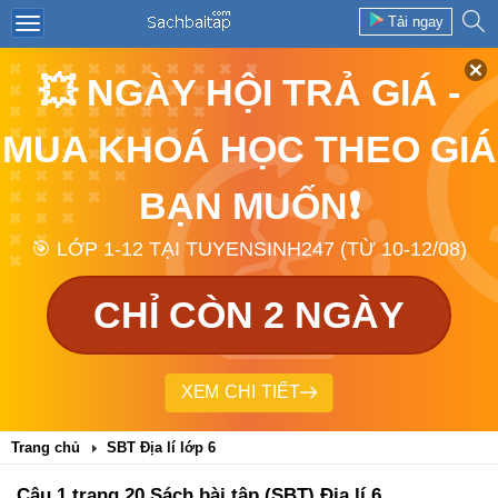
Tải ngay
💥 NGÀY HỘI TRẢ GIÁ -
MUA KHOÁ HỌC THEO GIÁ
BẠN MUỐN❗
🎯 LỚP 1-12 TẠI TUYENSINH247 (TỪ 10-12/08)
CHỈ CÒN 2 NGÀY
XEM CHI TIẾT
Trang chủ
SBT Địa lí lớp 6
Câu 1 trang 20 Sách bài tập (SBT) Địa lí 6