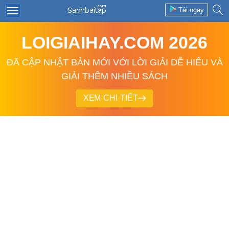
Tải ngay
LOIGIAIHAY.COM 2026
ĐÃ CẬP NHẬT BẢN MỚI VỚI LỜI GIẢI DỄ HIỂU VÀ
GIẢI THÊM NHIỀU SÁCH
XEM CHI TIẾT