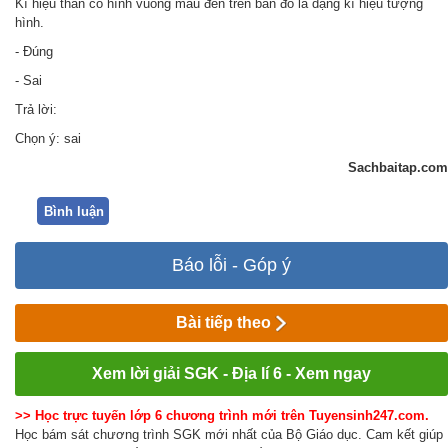
Kí hiệu than có hình vuông màu đen trên bản đồ là dạng kí hiệu tượng
hình.
- Đúng
- Sai
Trả lời:
Chọn ý: sai
Sachbaitap.com
Bình luận
Báo lỗi - Góp ý
Bài tiếp theo
Xem lời giải SGK - Địa lí 6 - Xem ngay
>> Học trực tuyến lớp 6 chương trình mới trên Tuyensinh247.com.
Học bám sát chương trình SGK mới nhất của Bộ Giáo dục. Cam kết giúp