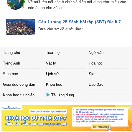
Vẽ mũi tên nối các ô chữ và điền nội dung còn thiếu vào
các ô sao cho đúng.
Câu 1 trang 25 Sách bài tập (SBT) Địa lí 7
Dựa vào sơ đồ dưới đây :
Trang chủ
Toán học
Ngữ văn
Tiếng Anh
Vật lý
Hóa học
Sinh học
Lịch sử
Địa lí
Giáo dục công dân
Khoa học
Đạo đức
Khoa học tự nhiên
Tải ứng dụng
Liên hệ
|
Chính sách
Copyright ©
2017 Sachbaitap.com