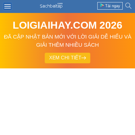
Tải ngay
LOIGIAIHAY.COM 2026
ĐÃ CẬP NHẬT BẢN MỚI VỚI LỜI GIẢI DỄ HIỂU VÀ
GIẢI THÊM NHIỀU SÁCH
XEM CHI TIẾT