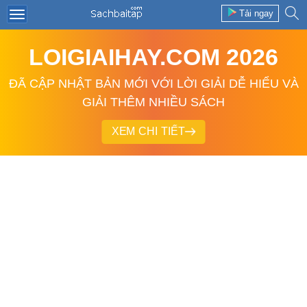
Tải ngay
LOIGIAIHAY.COM 2026
ĐÃ CẬP NHẬT BẢN MỚI VỚI LỜI GIẢI DỄ HIỂU VÀ
GIẢI THÊM NHIỀU SÁCH
XEM CHI TIẾT