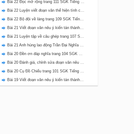
Bài 22 Đọc mở rộng trang 111 SGK Tiếng Việt 5 Kết nối tri thức tập 2
Bài 22 Luyện viết đoạn văn thể hiện tình cảm, cảm xúc về một sự việc trang 111 SGK Tiếng Việt 5 Kết nối tri thức tập 2
Bài 22 Bộ đội về làng trang 109 SGK Tiếng Việt 5 Kết nối tri thức tập 2
Bài 21 Viết đoạn văn nêu ý kiến tán thành một sự việc, hiện tượng (Bài viết số 2) trang 108 SGK Tiếng Việt 5 Kết nối tri thức tập 2
Bài 21 Luyện tập về câu ghép trang 107 SGK Tiếng Việt 5 Kết nối tri thức tập 2
Bài 21 Anh hùng lao động Trần Đại Nghĩa trang 106 SGK Tiếng Việt 5 Kết nối tri thức tập 2
Bài 20 Đền ơn đáp nghĩa trang 104 SGK Tiếng Việt 5 Kết nối tri thức tập 2
Bài 20 Đánh giá, chỉnh sửa đoạn văn nêu ý kiến tán thành một sự vật, hiện tượng trang 103 SGK Tiếng Việt 5 Kết nối tri thức tập 2
Bài 20 Cụ Đồ Chiểu trang 101 SGK Tiếng Việt 5 Kết nối tri thức tập 2
Bài 19 Viết đoạn văn nêu ý kiến tán thành một sự việc, hiện tượng (Bài viết số 1) trang 100 SGK Tiếng Việt 5 Kết nối tri thức tập 2