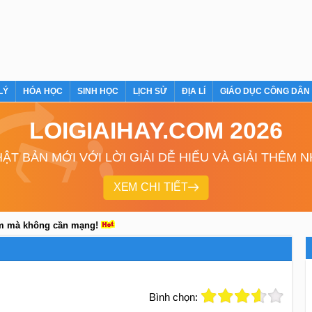
LÝ
HÓA HỌC
SINH HỌC
LỊCH SỬ
ĐỊA LÍ
GIÁO DỤC CÔNG DÂN
LOIGIAIHAY.COM 2026
ẬT BẢN MỚI VỚI LỜI GIẢI DỄ HIỂU VÀ GIẢI THÊM 
XEM CHI TIẾT
em mà không cần mạng!
Bình chọn: