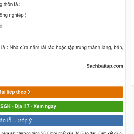
 thôn là :
nông nghiệp )
cỏ
à : Nhà cửa nằm rải rác hoặc tập trung thành làng, bản,
Sachbaitap.com
Bài tiếp theo
 SGK - Địa lí 7 - Xem ngay
áo lỗi - Góp ý
 bám sát chương trình SGK mới nhất của Bộ Giáo dục. Cam kết giúp