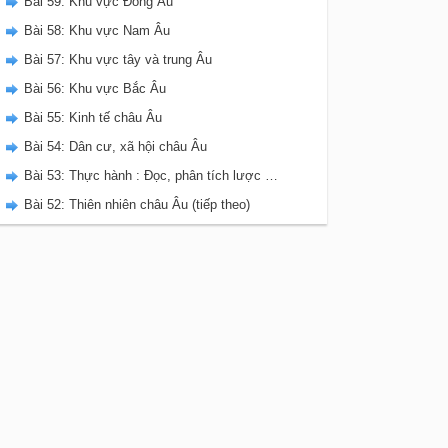
Bài 59: Khu vực Đông Âu
Bài 58: Khu vực Nam Âu
Bài 57: Khu vực tây và trung Âu
Bài 56: Khu vực Bắc Âu
Bài 55: Kinh tế châu Âu
Bài 54: Dân cư, xã hội châu Âu
Bài 53: Thực hành : Đọc, phân tích lược đồ, biểu đồ nhiệt độ và lượng mưa châu Âu.
Bài 52: Thiên nhiên châu Âu (tiếp theo)