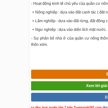
- Hoạt động kinh tế chủ yếu của quần cư nông
+ Nông nghiệp : dựa vào đất canh tác ( đất 
+ Lâm nghiệp : dựa vào đất rừng, đất đồng 
+ Ngư nghiệp : dựa vào diện tích mặt nước.
- Sự phân bố nhà ở của quần cư nông thôn l
thôn xóm.
Xem lời giải
B
>> Học trực tuyến lớp 7 trên Tuyensinh247.com
Học