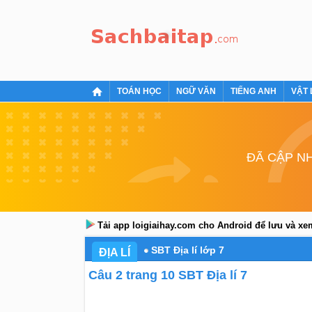
TOÁN HỌC
NGỮ VĂN
TIẾNG ANH
VẬT 
ĐÃ CẬP NH
Tải app loigiaihay.com cho Android để lưu và x
SBT Địa lí lớp 7
ĐỊA LÍ
Câu 2 trang 10 SBT Địa lí 7