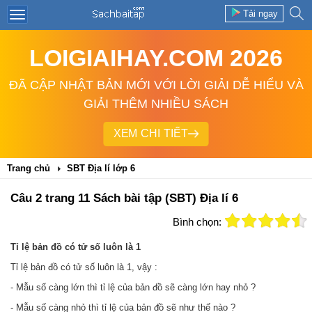
Tải ngay
LOIGIAIHAY.COM 2026
ĐÃ CẬP NHẬT BẢN MỚI VỚI LỜI GIẢI DỄ HIỂU VÀ
GIẢI THÊM NHIỀU SÁCH
XEM CHI TIẾT
Trang chủ
SBT Địa lí lớp 6
Câu 2 trang 11 Sách bài tập (SBT) Địa lí 6
Bình chọn:
Tỉ lệ bản đồ có tử số luôn là 1
Tỉ lệ bản đồ có tử số luôn là 1, vậy :
- Mẫu số càng lớn thì tỉ lệ của bản đồ sẽ càng lớn hay nhỏ ?
- Mẫu số càng nhỏ thì tỉ lệ của bản đồ sẽ như thế nào ?