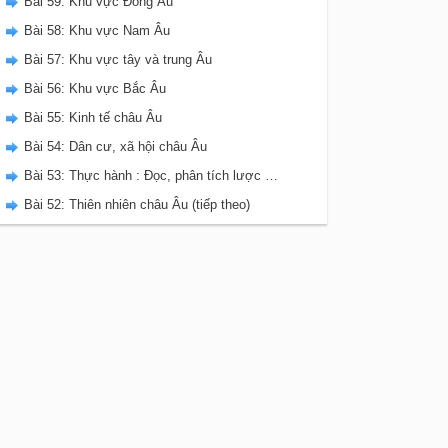
Bài 59: Khu vực Đông Âu
Bài 58: Khu vực Nam Âu
Bài 57: Khu vực tây và trung Âu
Bài 56: Khu vực Bắc Âu
Bài 55: Kinh tế châu Âu
Bài 54: Dân cư, xã hội châu Âu
Bài 53: Thực hành : Đọc, phân tích lược đồ, biểu đồ nhiệt độ và lượng mưa châu Âu.
Bài 52: Thiên nhiên châu Âu (tiếp theo)