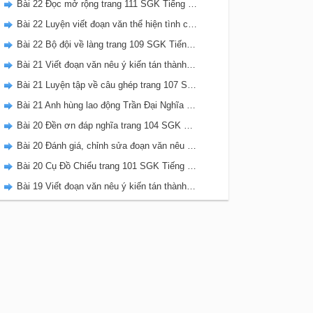
Bài 22 Đọc mở rộng trang 111 SGK Tiếng Việt 5 Kết nối tri thức tập 2
Bài 22 Luyện viết đoạn văn thể hiện tình cảm, cảm xúc về một sự việc trang 111 SGK Tiếng Việt 5 Kết nối tri thức tập 2
Bài 22 Bộ đội về làng trang 109 SGK Tiếng Việt 5 Kết nối tri thức tập 2
Bài 21 Viết đoạn văn nêu ý kiến tán thành một sự việc, hiện tượng (Bài viết số 2) trang 108 SGK Tiếng Việt 5 Kết nối tri thức tập 2
Bài 21 Luyện tập về câu ghép trang 107 SGK Tiếng Việt 5 Kết nối tri thức tập 2
Bài 21 Anh hùng lao động Trần Đại Nghĩa trang 106 SGK Tiếng Việt 5 Kết nối tri thức tập 2
Bài 20 Đền ơn đáp nghĩa trang 104 SGK Tiếng Việt 5 Kết nối tri thức tập 2
Bài 20 Đánh giá, chỉnh sửa đoạn văn nêu ý kiến tán thành một sự vật, hiện tượng trang 103 SGK Tiếng Việt 5 Kết nối tri thức tập 2
Bài 20 Cụ Đồ Chiểu trang 101 SGK Tiếng Việt 5 Kết nối tri thức tập 2
Bài 19 Viết đoạn văn nêu ý kiến tán thành một sự việc, hiện tượng (Bài viết số 1) trang 100 SGK Tiếng Việt 5 Kết nối tri thức tập 2