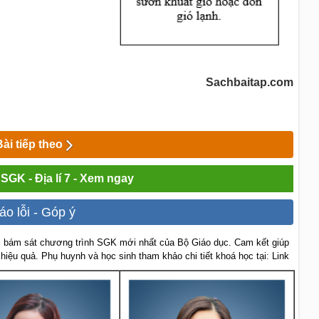
Sachbaitap.com
Bài tiếp theo
 SGK - Địa lí 7 - Xem ngay
áo lỗi - Góp ý
 bám sát chương trình SGK mới nhất của Bộ Giáo dục. Cam kết giúp
 hiệu quả. Phụ huynh và học sinh tham khảo chi tiết khoá học tại: Link