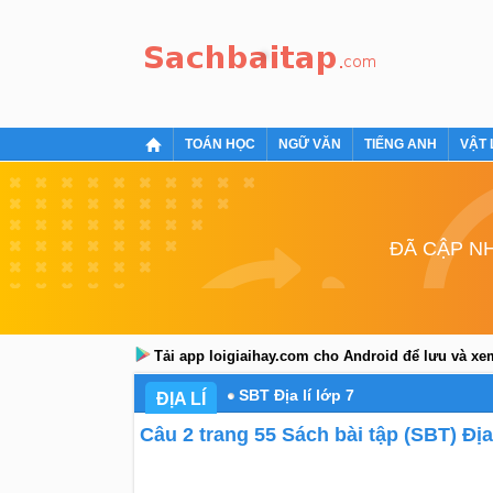
TOÁN HỌC
NGỮ VĂN
TIẾNG ANH
VẬT 
ĐÃ CẬP NH
Tải app loigiaihay.com cho Android để lưu và x
SBT Địa lí lớp 7
ĐỊA LÍ
Câu 2 trang 55 Sách bài tập (SBT) Địa 