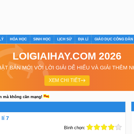
LÝ
HÓA HỌC
SINH HỌC
LỊCH SỬ
ĐỊA LÍ
GIÁO DỤC CÔNG DÂN
LOIGIAIHAY.COM 2026
ẬT BẢN MỚI VỚI LỜI GIẢI DỄ HIỂU VÀ GIẢI THÊM 
XEM CHI TIẾT
em mà không cần mạng!
lí 7
Bình chọn: