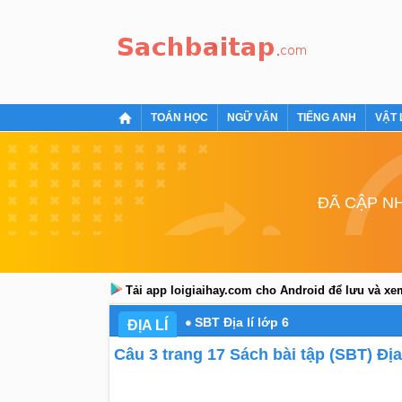
TOÁN HỌC
NGỮ VĂN
TIẾNG ANH
VẬT 
ĐÃ CẬP NH
Tải app loigiaihay.com cho Android để lưu và x
SBT Địa lí lớp 6
ĐỊA LÍ
Câu 3 trang 17 Sách bài tập (SBT) Địa 