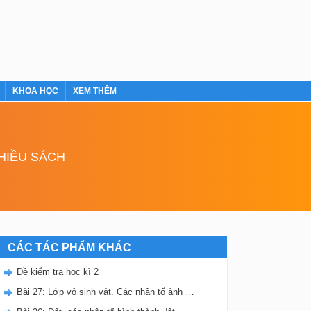
KHOA HỌC
XEM THÊM
NHIỀU SÁCH
CÁC TÁC PHẨM KHÁC
Đề kiểm tra học kì 2
Bài 27: Lớp vỏ sinh vật. Các nhân tố ảnh hưởng đến sự phân bố thực, động vật trên Trái Đất