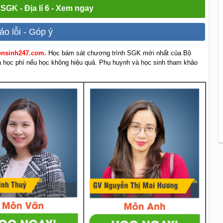
 SGK - Địa lí 6 - Xem ngay
áo lỗi - Góp ý
yensinh247.com.
Học bám sát chương trình SGK mới nhất của Bộ
rả học phí nếu học không hiệu quả. Phụ huynh và học sinh tham khảo