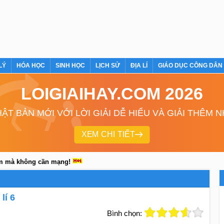
LÝ
HÓA HỌC
SINH HỌC
LỊCH SỬ
ĐỊA LÍ
GIÁO DỤC CÔNG DÂN
LOIGIAIHAY.COM 2026
ẬT BẢN MỚI VỚI LỜI GIẢI DỄ HIỂU VÀ GIẢI THÊM 
XEM CHI TIẾT
em mà không cần mạng!
lí 6
Bình chọn: