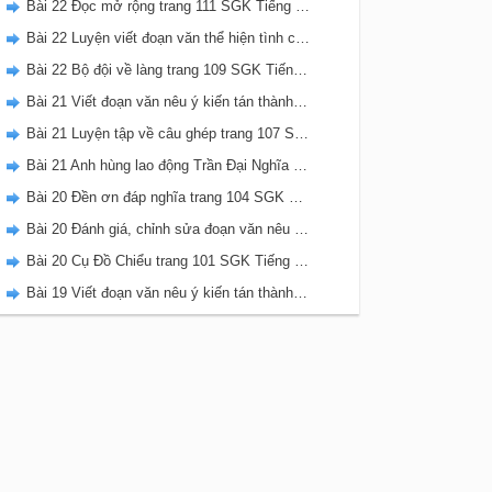
Bài 22 Đọc mở rộng trang 111 SGK Tiếng Việt 5 Kết nối tri thức tập 2
Bài 22 Luyện viết đoạn văn thể hiện tình cảm, cảm xúc về một sự việc trang 111 SGK Tiếng Việt 5 Kết nối tri thức tập 2
Bài 22 Bộ đội về làng trang 109 SGK Tiếng Việt 5 Kết nối tri thức tập 2
Bài 21 Viết đoạn văn nêu ý kiến tán thành một sự việc, hiện tượng (Bài viết số 2) trang 108 SGK Tiếng Việt 5 Kết nối tri thức tập 2
Bài 21 Luyện tập về câu ghép trang 107 SGK Tiếng Việt 5 Kết nối tri thức tập 2
Bài 21 Anh hùng lao động Trần Đại Nghĩa trang 106 SGK Tiếng Việt 5 Kết nối tri thức tập 2
Bài 20 Đền ơn đáp nghĩa trang 104 SGK Tiếng Việt 5 Kết nối tri thức tập 2
Bài 20 Đánh giá, chỉnh sửa đoạn văn nêu ý kiến tán thành một sự vật, hiện tượng trang 103 SGK Tiếng Việt 5 Kết nối tri thức tập 2
Bài 20 Cụ Đồ Chiểu trang 101 SGK Tiếng Việt 5 Kết nối tri thức tập 2
Bài 19 Viết đoạn văn nêu ý kiến tán thành một sự việc, hiện tượng (Bài viết số 1) trang 100 SGK Tiếng Việt 5 Kết nối tri thức tập 2