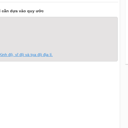
ỉ cần dựa vào quy ước
nh độ, vĩ độ và tọa độ địa lí.