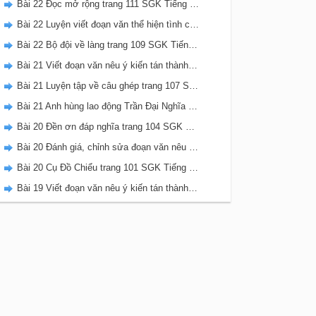
Bài 22 Đọc mở rộng trang 111 SGK Tiếng Việt 5 Kết nối tri thức tập 2
Bài 22 Luyện viết đoạn văn thể hiện tình cảm, cảm xúc về một sự việc trang 111 SGK Tiếng Việt 5 Kết nối tri thức tập 2
Bài 22 Bộ đội về làng trang 109 SGK Tiếng Việt 5 Kết nối tri thức tập 2
Bài 21 Viết đoạn văn nêu ý kiến tán thành một sự việc, hiện tượng (Bài viết số 2) trang 108 SGK Tiếng Việt 5 Kết nối tri thức tập 2
Bài 21 Luyện tập về câu ghép trang 107 SGK Tiếng Việt 5 Kết nối tri thức tập 2
Bài 21 Anh hùng lao động Trần Đại Nghĩa trang 106 SGK Tiếng Việt 5 Kết nối tri thức tập 2
Bài 20 Đền ơn đáp nghĩa trang 104 SGK Tiếng Việt 5 Kết nối tri thức tập 2
Bài 20 Đánh giá, chỉnh sửa đoạn văn nêu ý kiến tán thành một sự vật, hiện tượng trang 103 SGK Tiếng Việt 5 Kết nối tri thức tập 2
Bài 20 Cụ Đồ Chiểu trang 101 SGK Tiếng Việt 5 Kết nối tri thức tập 2
Bài 19 Viết đoạn văn nêu ý kiến tán thành một sự việc, hiện tượng (Bài viết số 1) trang 100 SGK Tiếng Việt 5 Kết nối tri thức tập 2