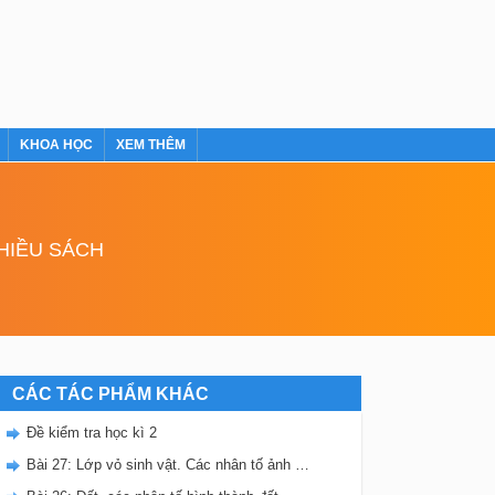
KHOA HỌC
XEM THÊM
NHIỀU SÁCH
CÁC TÁC PHẨM KHÁC
Đề kiểm tra học kì 2
Bài 27: Lớp vỏ sinh vật. Các nhân tố ảnh hưởng đến sự phân bố thực, động vật trên Trái Đất