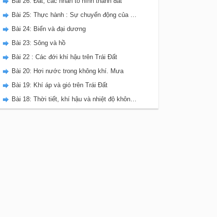
Bài 26: Đất, các nhân tố hình thành đất
Bài 25: Thực hành : Sự chuyển động của các dòng biển trong Đại dương
Bài 24: Biển và đại dương
Bài 23: Sông và hồ
Bài 22 : Các đới khí hậu trên Trái Đất
Bài 20: Hơi nước trong không khí. Mưa
Bài 19: Khí áp và gió trên Trái Đất
Bài 18: Thời tiết, khí hậu và nhiệt độ không khí