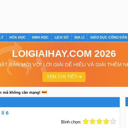
LÝ
HÓA HỌC
SINH HỌC
LỊCH SỬ
ĐỊA LÍ
GIÁO DỤC CÔNG DÂN
LOIGIAIHAY.COM 2026
ẬT BẢN MỚI VỚI LỜI GIẢI DỄ HIỂU VÀ GIẢI THÊM 
XEM CHI TIẾT
em mà không cần mạng!
lí 6
Bình chọn: