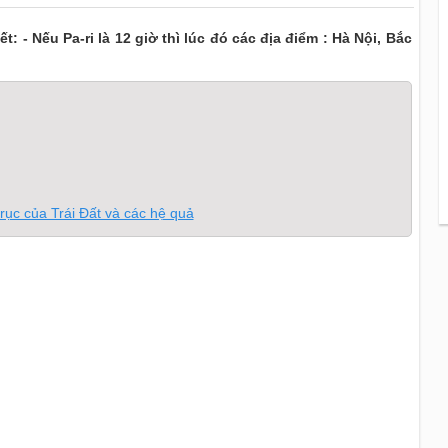
t: - Nếu Pa-ri là 12 giờ thì lúc đó các địa điểm : Hà Nội, Bắc
rục của Trái Đất và các hệ quả