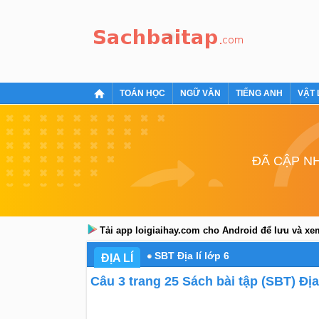
TOÁN HỌC
NGỮ VĂN
TIẾNG ANH
VẬT 
ĐÃ CẬP NH
Tải app loigiaihay.com cho Android để lưu và x
SBT Địa lí lớp 6
ĐỊA LÍ
Câu 3 trang 25 Sách bài tập (SBT) Địa 