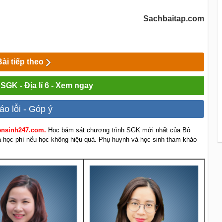
Sachbaitap.com
Bài tiếp theo
 SGK - Địa lí 6 - Xem ngay
áo lỗi - Góp ý
yensinh247.com.
Học bám sát chương trình SGK mới nhất của Bộ
rả học phí nếu học không hiệu quả. Phụ huynh và học sinh tham khảo