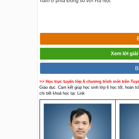
nằm ở phía Đông so với Hà Nội.
Xem lời giải
B
>> Học trực tuyến lớp 6 chương trình mới trên Tu
Giáo dục. Cam kết giúp học sinh lớp 6 học tốt, hoàn t
chi tiết khoá học tại: Link