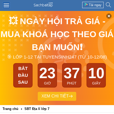
Tải ngay
💥 NGÀY HỘI TRẢ GIÁ -
MUA KHOÁ HỌC THEO GIÁ
BẠN MUỐN❗
🎯 LỚP 1-12 TẠI TUYENSINH247 (TỪ 10-12/08)
23
37
09
BẮT
ĐẦU
SAU
GIỜ
PHÚT
GIÂY
XEM CHI TIẾT
Trang chủ
SBT Địa lí lớp 7