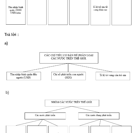
Trả lời :
a)
b)