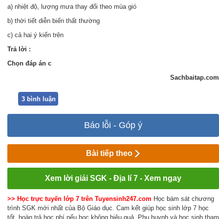
a) nhiệt độ, lượng mưa thay đổi theo mùa gió
b) thời tiết diễn biến thất thường
c) cả hai ý kiến trên
Trả lời
:
Chọn đáp án c
Sachbaitap.com
3 bình luận
Báo lỗi - Góp ý
Bài tiếp theo
Xem lời giải SGK - Địa lí 7 - Xem ngay
>> Học trực tuyến lớp 7 trên Tuyensinh247.com
Học bám sát chương
trình SGK mới nhất của Bộ Giáo dục. Cam kết giúp học sinh lớp 7 học
tốt, hoàn trả học phí nếu học không hiệu quả. Phụ huynh và học sinh tham