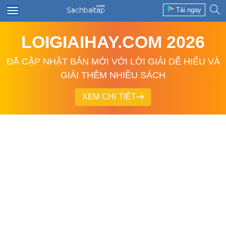
Tải ngay
LOIGIAIHAY.COM 2026
ĐÃ CẬP NHẬT BẢN MỚI VỚI LỜI GIẢI DỄ HIỂU VÀ
GIẢI THÊM NHIỀU SÁCH
XEM CHI TIẾT