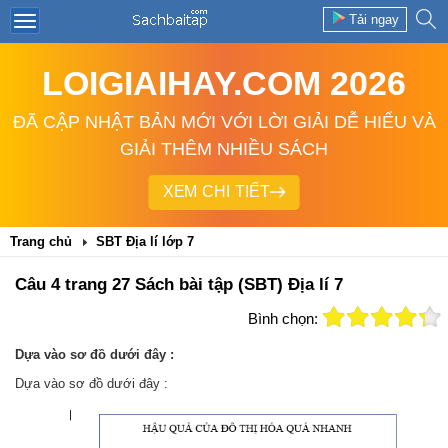
Tải ngay
LOIGIAIHAY.COM 2026
ĐÃ CẬP NHẬT BẢN MỚI VỚI LỜI GIẢI DỄ HIỂU VÀ
GIẢI THÊM NHIỀU SÁCH
XEM CHI TIẾT
Trang chủ
SBT Địa lí lớp 7
Câu 4 trang 27 Sách bài tập (SBT) Địa lí 7
Bình chọn:
Dựa vào sơ đồ dưới đây :
Dựa vào sơ đồ dưới đây :