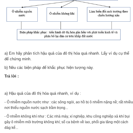
a) Em hãy phân tích hậu quả của đô thị hóa quá nhanh. Lấy ví dụ cụ thể
để chứng minh.
b) Nêu các biện pháp để khắc phục hiện tượng này.
Trả lời :
a) H
ậu quả của đô thị hóa quá nhanh, ví dụ :
-
Ô nhiễm nguồn nước như : các sông ngòi, ao hồ bị ô nhiễm nặng nề; rất nhiều
nơi thiếu nguồn nước sạch trầm trọng...
-
Ô nhiễm không khí như : Các nhà máy, xí nghiệp, khu công nghiệp xả khí bụi
gây ô nhiễm môi trường không khí; số ca bệnh về lao, phổi gia tăng một cách
đág kể...