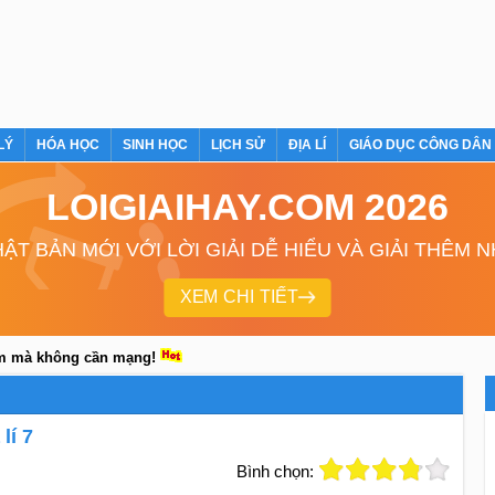
LÝ
HÓA HỌC
SINH HỌC
LỊCH SỬ
ĐỊA LÍ
GIÁO DỤC CÔNG DÂN
LOIGIAIHAY.COM 2026
ẬT BẢN MỚI VỚI LỜI GIẢI DỄ HIỂU VÀ GIẢI THÊM 
XEM CHI TIẾT
em mà không cần mạng!
lí 7
Bình chọn: