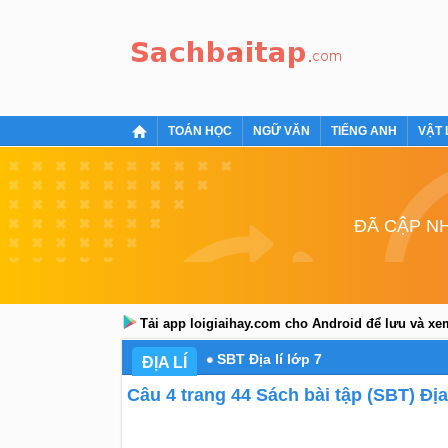
TOÁN HỌC
NGỮ VĂN
TIẾNG ANH
VẬT 
ĐÃ CẬP NH
Tải app loigiaihay.com cho Android để lưu và x
SBT Địa lí lớp 7
ĐỊA LÍ
Câu 4 trang 44 Sách bài tập (SBT) Địa 