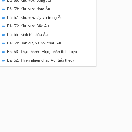
Bài 59: Khu vực Đông Âu
Bài 58: Khu vực Nam Âu
Bài 57: Khu vực tây và trung Âu
Bài 56: Khu vực Bắc Âu
Bài 55: Kinh tế châu Âu
Bài 54: Dân cư, xã hội châu Âu
Bài 53: Thực hành : Đọc, phân tích lược đồ, biểu đồ nhiệt độ và lượng mưa châu Âu.
Bài 52: Thiên nhiên châu Âu (tiếp theo)