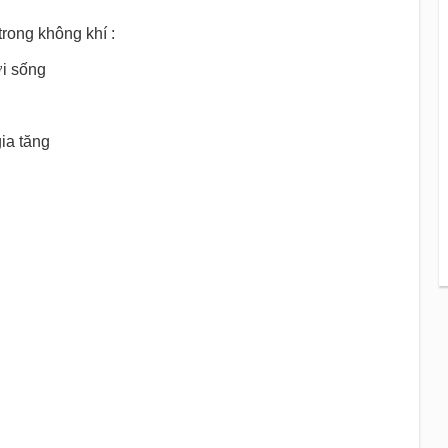
rong không khí :
ời sống
ia tăng