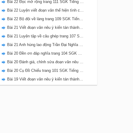
Bài 22 Đọc mở rộng trang 111 SGK Tiếng Việt 5 Kết nối tri thức tập 2
Bài 22 Luyện viết đoạn văn thể hiện tình cảm, cảm xúc về một sự việc trang 111 SGK Tiếng Việt 5 Kết nối tri thức tập 2
Bài 22 Bộ đội về làng trang 109 SGK Tiếng Việt 5 Kết nối tri thức tập 2
Bài 21 Viết đoạn văn nêu ý kiến tán thành một sự việc, hiện tượng (Bài viết số 2) trang 108 SGK Tiếng Việt 5 Kết nối tri thức tập 2
Bài 21 Luyện tập về câu ghép trang 107 SGK Tiếng Việt 5 Kết nối tri thức tập 2
Bài 21 Anh hùng lao động Trần Đại Nghĩa trang 106 SGK Tiếng Việt 5 Kết nối tri thức tập 2
Bài 20 Đền ơn đáp nghĩa trang 104 SGK Tiếng Việt 5 Kết nối tri thức tập 2
Bài 20 Đánh giá, chỉnh sửa đoạn văn nêu ý kiến tán thành một sự vật, hiện tượng trang 103 SGK Tiếng Việt 5 Kết nối tri thức tập 2
Bài 20 Cụ Đồ Chiểu trang 101 SGK Tiếng Việt 5 Kết nối tri thức tập 2
Bài 19 Viết đoạn văn nêu ý kiến tán thành một sự việc, hiện tượng (Bài viết số 1) trang 100 SGK Tiếng Việt 5 Kết nối tri thức tập 2