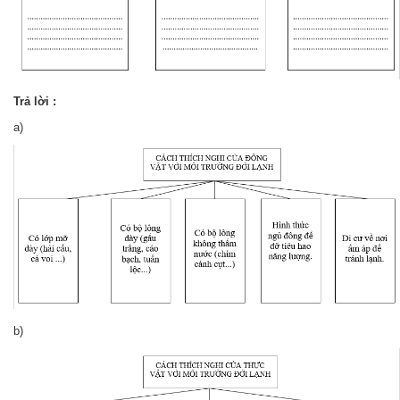
Trả lời :
a)
b)