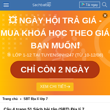
Tải ngay
💥 NGÀY HỘI TRẢ GIÁ -
MUA KHOÁ HỌC THEO GIÁ
BẠN MUỐN❗
🎯 LỚP 1-12 TẠI TUYENSINH247 (TỪ 10-12/08)
CHỈ CÒN 2 NGÀY
XEM CHI TIẾT
Trang chủ
SBT Địa lí lớp 7
Câu 4 trang 51 Sách bài tập (SBT) Địa lí 7