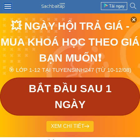
Tải ngay
💥 NGÀY HỘI TRẢ GIÁ -
MUA KHOÁ HỌC THEO GIÁ
BẠN MUỐN❗
🎯 LỚP 1-12 TẠI TUYENSINH247 (TỪ 10-12/08)
BẮT ĐẦU SAU 1
NGÀY
XEM CHI TIẾT