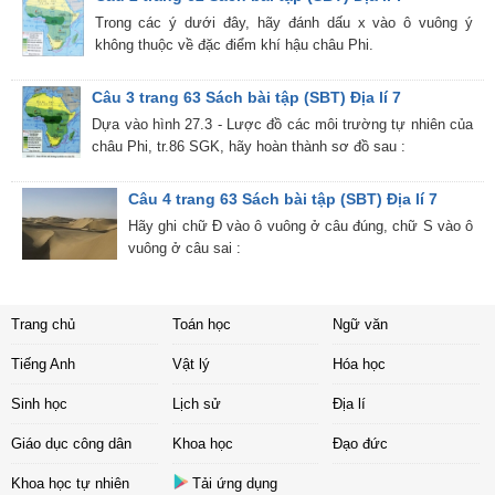
Trong các ý dưới đây, hãy đánh dấu x vào ô vuông ý
không thuộc về đặc điểm khí hậu châu Phi.
Câu 3 trang 63 Sách bài tập (SBT) Địa lí 7
Dựa vào hình 27.3 - Lược đồ các môi trường tự nhiên của
châu Phi, tr.86 SGK, hãy hoàn thành sơ đồ sau :
Câu 4 trang 63 Sách bài tập (SBT) Địa lí 7
Hãy ghi chữ Đ vào ô vuông ở câu đúng, chữ S vào ô
vuông ở câu sai :
Trang chủ
Toán học
Ngữ văn
Tiếng Anh
Vật lý
Hóa học
Sinh học
Lịch sử
Địa lí
Giáo dục công dân
Khoa học
Đạo đức
Khoa học tự nhiên
Tải ứng dụng