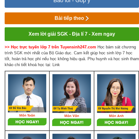
Báo lỗi - Góp ý
Bài tiếp theo
Xem lời giải SGK - Địa lí 7 - Xem ngay
>> Học trực tuyến lớp 7 trên Tuyensinh247.com
Học bám sát chương
trình SGK mới nhất của Bộ Giáo dục. Cam kết giúp học sinh lớp 7 học
tốt, hoàn trả học phí nếu học không hiệu quả. Phụ huynh và học sinh tham
khảo chi tiết khoá học tại: Link