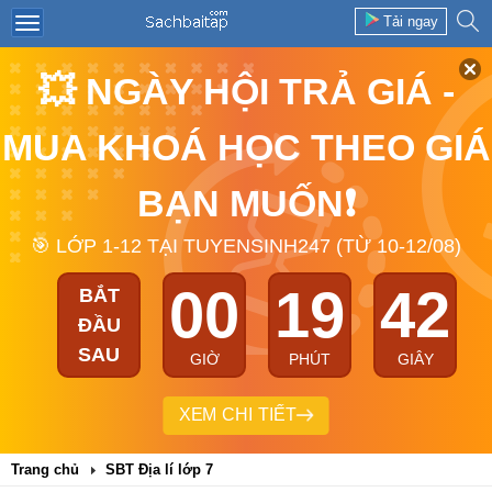
Tải ngay
💥 NGÀY HỘI TRẢ GIÁ -
MUA KHOÁ HỌC THEO GIÁ
BẠN MUỐN❗
🎯 LỚP 1-12 TẠI TUYENSINH247 (TỪ 10-12/08)
00
19
41
BẮT
ĐẦU
SAU
GIỜ
PHÚT
GIÂY
XEM CHI TIẾT
Trang chủ
SBT Địa lí lớp 7