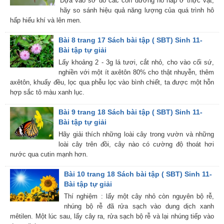
Dựa vào sơ đồ các con đường hô hấp ở thực vật,
hãy so sánh hiệu quả năng lượng của quá trình hô
hấp hiếu khí và lên men.
Bài 8 trang 17 Sách bài tập ( SBT) Sinh 11-
Bài tập tự giải
Lấy khoảng 2 - 3g lá tươi, cắt nhỏ, cho vào cối sứ,
nghiền với một ít axêtôn 80% cho thật nhuyễn, thêm
axêtôn, khuấy đều, lọc qua phễu lọc vào bình chiết, ta được một hỗn
hợp sắc tô màu xanh lục.
Bài 9 trang 18 Sách bài tập ( SBT) Sinh 11-
Bài tập tự giải
Hãy giải thích những loài cây trong vườn và những
loài cây trên đồi, cây nào có cường độ thoát hơi
nước qua cutin mạnh hơn.
Bài 10 trang 18 Sách bài tập ( SBT) Sinh 11-
Bài tập tự giải
Thí nghiệm : lấy một cây nhỏ còn nguyên bộ rễ,
nhúng bộ rễ đã rửa sạch vào dung dịch xanh
mêtilen. Một lúc sau, lấy cây ra, rửa sạch bộ rễ và lại nhúng tiếp vào