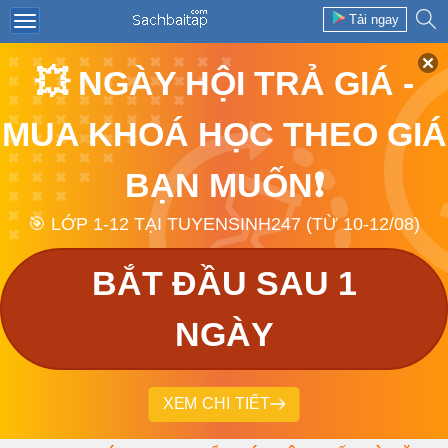
Tải ngay
💥 NGÀY HỘI TRẢ GIÁ -
MUA KHOÁ HỌC THEO GIÁ
BẠN MUỐN❗
🎯 LỚP 1-12 TẠI TUYENSINH247 (TỪ 10-12/08)
BẮT ĐẦU SAU 1
NGÀY
XEM CHI TIẾT