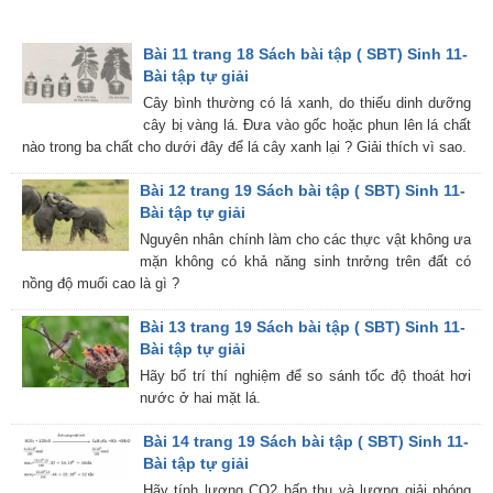
Bài 11 trang 18 Sách bài tập ( SBT) Sinh 11-
Bài tập tự giải
Cây bình thường có lá xanh, do thiếu dinh dưỡng
cây bị vàng lá. Đưa vào gốc hoặc phun lên lá chất
nào trong ba chất cho dưới đây để lá cây xanh lại ? Giải thích vì sao.
Bài 12 trang 19 Sách bài tập ( SBT) Sinh 11-
Bài tập tự giải
Nguyên nhân chính làm cho các thực vật không ưa
mặn không có khả năng sinh tnrởng trên đất có
nồng độ muối cao là gì ?
Bài 13 trang 19 Sách bài tập ( SBT) Sinh 11-
Bài tập tự giải
Hãy bố trí thí nghiệm để so sánh tốc độ thoát hơi
nước ở hai mặt lá.
Bài 14 trang 19 Sách bài tập ( SBT) Sinh 11-
Bài tập tự giải
Hãy tính lượng CO2 hấp thụ và lượng giải phóng