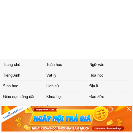
Trang chủ
Toán học
Ngữ văn
Tiếng Anh
Vật lý
Hóa học
Sinh học
Lịch sử
Địa lí
Giáo dục công dân
Khoa học
Đạo đức
Khoa học tự nhiên
Tải ứng dụng
Liên hệ
|
Chính sách
Copyright ©
2017 Sachbaitap.com