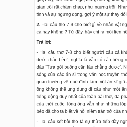
gian trôi rất chậm chạp, như ngừng trôi. N
tĩnh và sự ngưng đọng, gợi ý một sự thay đổi
2.
Hai câu thơ 7-8 cho biết gì về nhân vật 
cá hay không ? Từ đây, hãy chỉ ra mối liên h
Trả lời:
- Hai câu thơ 7-8 cho biết người câu cá k
dưới chân bèo", nghĩa là vẫn có cả những 
đâu “Tựa gối buông cần lâu chẳng được”. Ng
sống của các ẩn sĩ trong văn học truyền t
quan trường về quê định làm một ẩn sĩ giữ
ông không thể ung dung đi câu như một ẩn 
tiếng động duy nhất của toàn bài thơ, đã p
của thời cuộc, lòng ông vẫn như những ló
bèo đã cho ta biết về nỗi niềm trăn trở của n
- Hai câu kết bài thơ là sự thừa tiếp đầy n