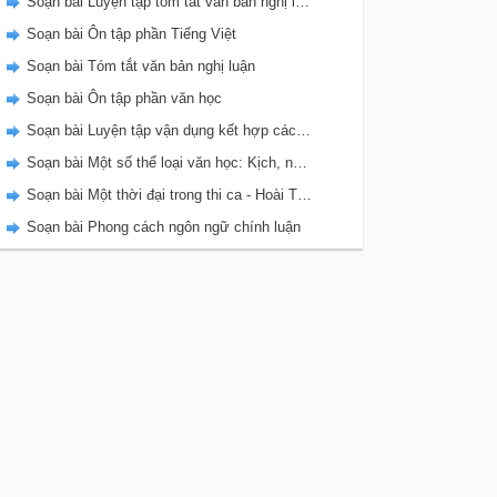
Soạn bài Luyện tập tóm tắt văn bản nghị luận
Soạn bài Ôn tập phần Tiếng Việt
Soạn bài Tóm tắt văn bản nghị luận
Soạn bài Ôn tập phần văn học
Soạn bài Luyện tập vận dụng kết hợp các thao tác lập luận phân tích và so sánh - Ngữ văn 11 tập 2
Soạn bài Một số thể loại văn học: Kịch, nghị luận
Soạn bài Một thời đại trong thi ca - Hoài Thanh
Soạn bài Phong cách ngôn ngữ chính luận