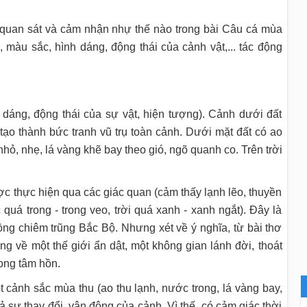
quan sát và cảm nhận nhự thế nào trong bài Câu cá mùa
, màu sắc, hình dáng, động thái của cảnh vật,... tác động
 dáng, động thái của sự vật, hiện tượng). Cảnh dưới đất
tạo thành bức tranh vũ trụ toàn cảnh. Dưới mặt đất có ao
hỏ, nhẹ, lá vàng khẽ bay theo gió, ngõ quanh co. Trên trời
c thực hiện qua các giác quan (cảm thấy lạnh lẽo, thuyền
quá trong - trong veo, trời quá xanh - xanh ngắt). Đây là
ồng chiêm trũng Bắc Bộ. Nhưng xét về ý nghĩa, từ bài thơ
ng về một thế giới ẩn dật, một không gian lánh đời, thoát
rong tâm hồn.
t cảnh sắc mùa thu (ao thu lạnh, nước trong, lá vàng bay,
ả sự thav đổi, vận động của cảnh. Vì thế, có cảm giác thời