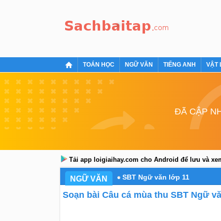
TOÁN HỌC
NGỮ VĂN
TIẾNG ANH
VẬT 
ĐÃ CẬP NH
Tải app loigiaihay.com cho Android để lưu và x
SBT Ngữ văn lớp 11
NGỮ VĂN
Soạn bài Câu cá mùa thu SBT Ngữ văn