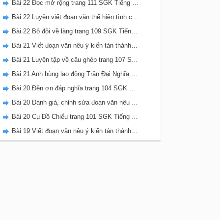
Bài 22 Đọc mở rộng trang 111 SGK Tiếng Việt 5 Kết nối tri thức tập 2
Bài 22 Luyện viết đoạn văn thể hiện tình cảm, cảm xúc về một sự việc trang 111 SGK Tiếng Việt 5 Kết nối tri thức tập 2
Bài 22 Bộ đội về làng trang 109 SGK Tiếng Việt 5 Kết nối tri thức tập 2
Bài 21 Viết đoạn văn nêu ý kiến tán thành một sự việc, hiện tượng (Bài viết số 2) trang 108 SGK Tiếng Việt 5 Kết nối tri thức tập 2
Bài 21 Luyện tập về câu ghép trang 107 SGK Tiếng Việt 5 Kết nối tri thức tập 2
Bài 21 Anh hùng lao động Trần Đại Nghĩa trang 106 SGK Tiếng Việt 5 Kết nối tri thức tập 2
Bài 20 Đền ơn đáp nghĩa trang 104 SGK Tiếng Việt 5 Kết nối tri thức tập 2
Bài 20 Đánh giá, chỉnh sửa đoạn văn nêu ý kiến tán thành một sự vật, hiện tượng trang 103 SGK Tiếng Việt 5 Kết nối tri thức tập 2
Bài 20 Cụ Đồ Chiểu trang 101 SGK Tiếng Việt 5 Kết nối tri thức tập 2
Bài 19 Viết đoạn văn nêu ý kiến tán thành một sự việc, hiện tượng (Bài viết số 1) trang 100 SGK Tiếng Việt 5 Kết nối tri thức tập 2