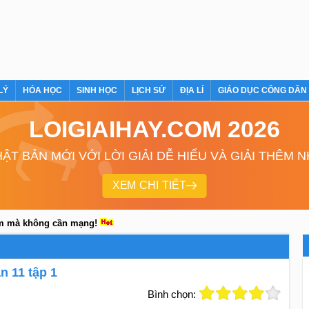
LÝ
HÓA HỌC
SINH HỌC
LỊCH SỬ
ĐỊA LÍ
GIÁO DỤC CÔNG DÂN
LOIGIAIHAY.COM 2026
ẬT BẢN MỚI VỚI LỜI GIẢI DỄ HIỂU VÀ GIẢI THÊM 
XEM CHI TIẾT
em mà không cần mạng!
 11 tập 1
Bình chọn: