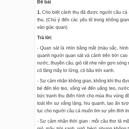
Đề bài
1.
Cho biết cảnh thu đã được người câu cá 
thu. (Chú ý đến các yếu tố trong không gian
vào giác quan)
Trả lời:
- Quan sát là nhìn bằng mắt (màu sắc, hình
quanh người quan sát và cảnh trên trời cao 
nước, thuyền câu, gió rất nhẹ nên gợn sóng n
có tầng mây lơ lửng, có bầu trời xanh.
- Sự cảm nhận không gian, không khí thu đượ
bé đến tẻo teo, vắng vẻ đến uắng teo, nước 
bức tranh thu điển hình cho mùa thu vùng đ
toát lên sự vắng lặng, hiu quạnh, tạo ấn tượ
tục cho người câu cá muốn tìm sự yên tĩnh t
- Sự cảm nhận thời gian : mỗi câu thơ tả mộ
gió, mây, trời xanh, ngõ, bèo), nhưng không t