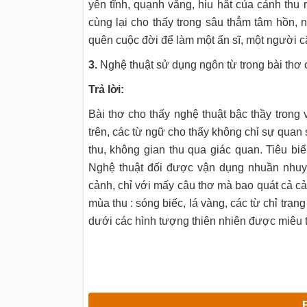
yên tĩnh, quạnh vắng, hiu hắt của cảnh thu 
cùng lại cho thấy trong sâu thẳm tâm hồn,
quên cuộc đời để làm một ẩn sĩ, một người câ
3.
Nghệ thuật sử dụng ngôn từ trong bài thơ 
Trả lời:
Bài thơ cho thấy nghệ thuật bậc thầy tron
trên, các từ ngữ cho thấy không chỉ sự quan 
thu, không gian thu qua giác quan. Tiêu biể
Nghệ thuật đối được vận dụng nhuần nhuyễ
cảnh, chỉ với mấy câu thơ mà bao quát cả cả
mùa thu : sóng biếc, lá vàng, các từ chỉ trạng
dưới các hình tượng thiên nhiên được miêu t