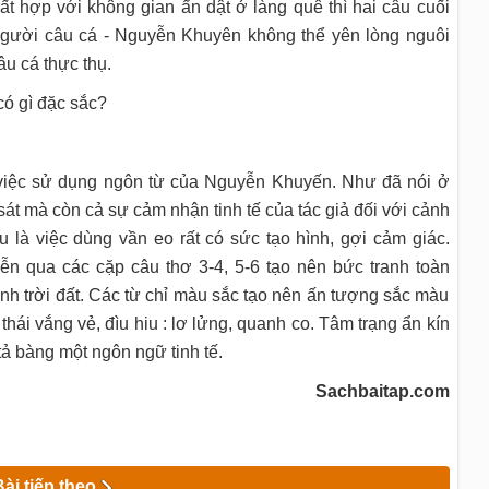
rất hợp với không gian ẩn dật ở làng quê thì hai câu cuối
 người câu cá - Nguyễn Khuyên không thể yên lòng nguôi
u cá thực thụ.
có gì đặc sắc?
g việc sử dụng ngôn từ của Nguyễn Khuyến. Như đã nói ở
sát mà còn cả sự cảm nhận tinh tế của tác giả đối với cảnh
u là việc dùng vần eo rất có sức tạo hình, gợi cảm giác.
n qua các cặp câu thơ 3-4, 5-6 tạo nên bức tranh toàn
nh trời đất. Các từ chỉ màu sắc tạo nên ấn tượng sắc màu
 thái vắng vẻ, đìu hiu : lơ lửng, quanh co. Tâm trạng ẩn kín
ả bàng một ngôn ngữ tinh tế.
Sachbaitap.com
Bài tiếp theo