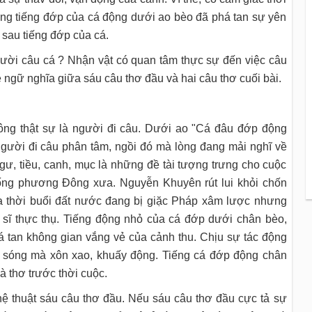
hưng tiếng đớp của cá động dưới ao bèo đã phá tan sự yên
 sau tiếng đớp của cá.
người câu cá ? Nhận vật có quan tâm thực sự đến việc câu
ệ ngữ nghĩa giữa sáu câu thơ đầu và hai câu thơ cuối bài.
hông thật sự là người đi câu. Dưới ao "Cá đâu đớp động
người đi câu phân tâm, ngồi đó mà lòng đang mải nghĩ về
ư, tiều, canh, mục là những đề tài tượng trưng cho cuộc
hống phương Đông xưa. Nguyễn Khuyên rút lui khỏi chốn
a thời buổi đất nước đang bị giặc Pháp xâm lược nhưng
sĩ thực thụ. Tiếng động nhỏ của cá đớp dưới chân bèo,
há tan không gian vắng vẻ của cảnh thu. Chịu sự tác động
p sóng mà xôn xao, khuấy động. Tiếng cá đớp động chân
hà thơ trước thời cuộc.
ghệ thuật sáu câu thơ đầu. Nếu sáu câu thơ đầu cực tả sự