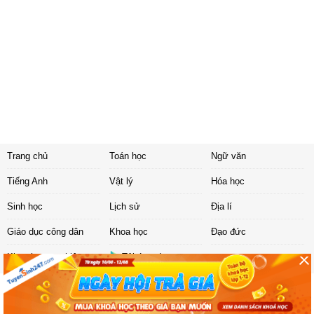
Trang chủ
Toán học
Ngữ văn
Tiếng Anh
Vật lý
Hóa học
Sinh học
Lịch sử
Địa lí
Giáo dục công dân
Khoa học
Đạo đức
Khoa học tự nhiên
Tải ứng dụng
Liên hệ
|
Chính sách
Copyright ©
2017 Sachbaitap.com