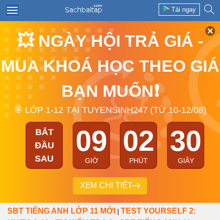
Tải ngay
💥 NGÀY HỘI TRẢ GIÁ -
MUA KHOÁ HỌC THEO GIÁ
BẠN MUỐN❗
🎯 LỚP 1-12 TẠI TUYENSINH247 (TỪ 10-12/08)
09
02
30
BẮT
ĐẦU
SAU
GIỜ
PHÚT
GIÂY
XEM CHI TIẾT
SBT TIẾNG ANH LỚP 11 MỚI
TEST YOURSELF 2:
|