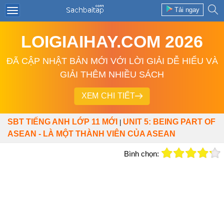
Tải ngay
LOIGIAIHAY.COM 2026
ĐÃ CẬP NHẬT BẢN MỚI VỚI LỜI GIẢI DỄ HIỂU VÀ
GIẢI THÊM NHIỀU SÁCH
XEM CHI TIẾT
SBT TIẾNG ANH LỚP 11 MỚI
UNIT 5: BEING PART OF
|
ASEAN - LÀ MỘT THÀNH VIÊN CỦA ASEAN
Bình chọn: