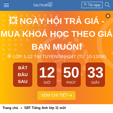
Tải ngay
💥 NGÀY HỘI TRẢ GIÁ -
MUA KHOÁ HỌC THEO GIÁ
BẠN MUỐN❗
🎯 LỚP 1-12 TẠI TUYENSINH247 (TỪ 10-12/08)
12
50
32
BẮT
ĐẦU
SAU
GIỜ
PHÚT
GIÂY
XEM CHI TIẾT
Trang chủ
SBT Tiếng Anh lớp 11 mới