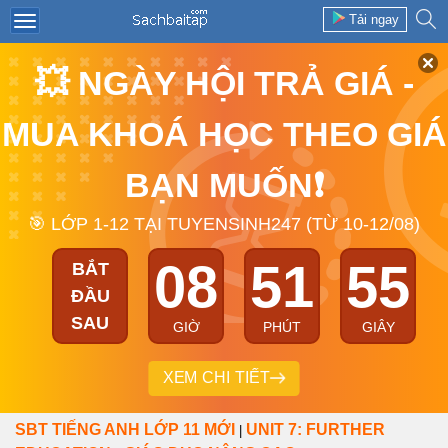
Tải ngay
💥 NGÀY HỘI TRẢ GIÁ -
MUA KHOÁ HỌC THEO GIÁ
BẠN MUỐN❗
🎯 LỚP 1-12 TẠI TUYENSINH247 (TỪ 10-12/08)
08
51
54
BẮT
ĐẦU
SAU
GIỜ
PHÚT
GIÂY
XEM CHI TIẾT
SBT TIẾNG ANH LỚP 11 MỚI
UNIT 7: FURTHER
|