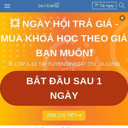
Tải ngay
💥 NGÀY HỘI TRẢ GIÁ -
MUA KHOÁ HỌC THEO GIÁ
BẠN MUỐN❗
🎯 LỚP 1-12 TẠI TUYENSINH247 (TỪ 10-12/08)
BẮT ĐẦU SAU 1
NGÀY
XEM CHI TIẾT