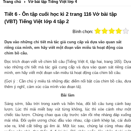
Trang chủ
Vở bài tập Tiếng Việt lớp 4
Tiết 6 - Ôn tập cuối học kì 2 trang 116 Vở bài tập
(VBT) Tiếng Việt lớp 4 tập 2
Bình chọn:
Dựa vào những chi tiết mà tác giả cung cấp và dựa vào quan sát
riêng của mình, em hãy viết một đoạn văn miêu tả hoạt động của
chim bồ câu.
Đọc trích đoạn viết về chim bồ câu (Tiếng Việt 4, tập hai, trang 165). Dựa
vào những chi tiết mà tác giả cung cấp và dựa vào quan sát riêng của
mình, em hãy viết một đoạn văn miêu tả hoạt động của chim bồ câu.
(Gợi ý : Cần chú ý miêu tả những đặc điểm nổi bật của chim bồ câu, đưa
thêm ý nghĩ, cảm xúc của mình vào đoạn tả).
Bài làm
Sáng sớm
,
bầu trời trong xanh và hiền hòa, đôi bồ câu tung
cánh ba
lượn. Lúc thì mải miết bay vút từng không, lúc thì xòe cánh như một
chiếc tàu lượn. Chúng chao qua cây trước sân rồi nhẹ nhàng đáp xuống
mái nhà. Đôi uyên ương chúc đầu vào nhau,
cặp cánh khép lại, cái đuô
xòe ra, khẽ cất tiếng gù êm
ái.
Một lúc sau, chúng lại cùng nhau đá