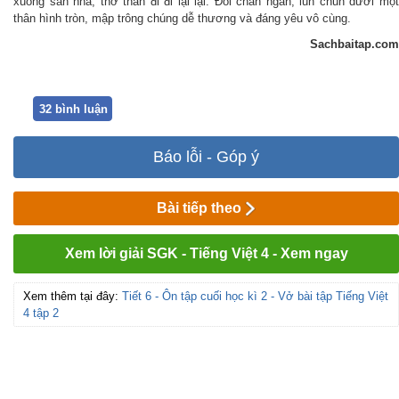
xuống sân nhà, thơ thẩn
đi
đi lại lại. Đôi chân ngắn, lũn chũn dưới mộ
thân hình tròn
,
mập trông chúng
dễ thương và đáng yêu vô cùng.
Sachbaitap.com
32 bình luận
Báo lỗi - Góp ý
Bài tiếp theo
Xem lời giải SGK - Tiếng Việt 4 - Xem ngay
Xem thêm tại đây:
Tiết 6 - Ôn tập cuối học kì 2 - Vở bài tập Tiếng Việt
4 tập 2