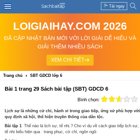
Tải ngay
LOIGIAIHAY.COM 2026
ĐÃ CẬP NHẬT BẢN MỚI VỚI LỜI GIẢI DỄ HIỂU VÀ
GIẢI THÊM NHIỀU SÁCH
XEM CHI TIẾT
Trang chủ
SBT GDCD lớp 6
Bài 1 trang 29 Sách bài tập (SBT) GDCD 6
Bình chọn:
Lịch sự là những cử chỉ, hành vi trong giao tiếp, ứng xử phù hợp với
quy định xã hội, thể hiện truyền thống của dân tộc.
Bài tập 1
: Thế nào là lịch sự, tế nhị ? Cho ví dụ về cách giao tiếp lịch sự,
tế nhị biểu hiện qua : trang phục, cử chỉ, ngôn ngữ.