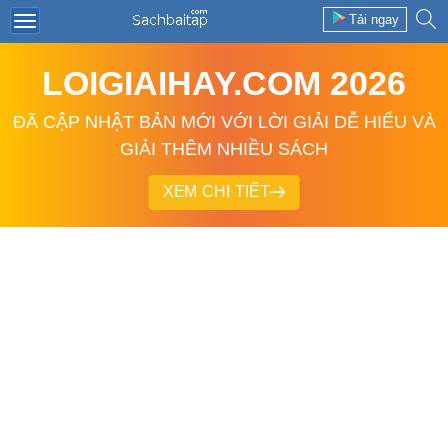
Tải ngay
LOIGIAIHAY.COM 2026
ĐÃ CẬP NHẬT BẢN MỚI VỚI LỜI GIẢI DỄ HIỂU VÀ
GIẢI THÊM NHIỀU SÁCH
XEM CHI TIẾT