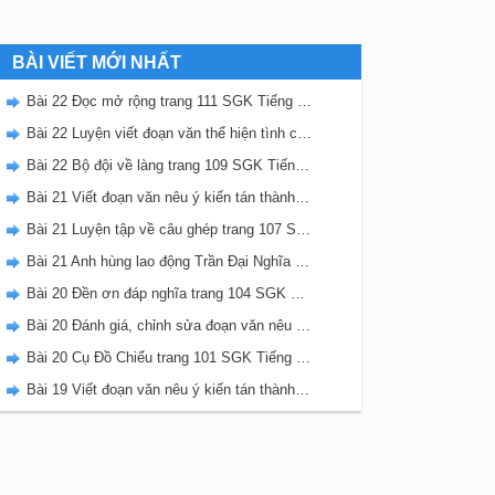
BÀI VIẾT MỚI NHẤT
Bài 22 Đọc mở rộng trang 111 SGK Tiếng Việt 5 Kết nối tri thức tập 2
Bài 22 Luyện viết đoạn văn thể hiện tình cảm, cảm xúc về một sự việc trang 111 SGK Tiếng Việt 5 Kết nối tri thức tập 2
Bài 22 Bộ đội về làng trang 109 SGK Tiếng Việt 5 Kết nối tri thức tập 2
Bài 21 Viết đoạn văn nêu ý kiến tán thành một sự việc, hiện tượng (Bài viết số 2) trang 108 SGK Tiếng Việt 5 Kết nối tri thức tập 2
Bài 21 Luyện tập về câu ghép trang 107 SGK Tiếng Việt 5 Kết nối tri thức tập 2
Bài 21 Anh hùng lao động Trần Đại Nghĩa trang 106 SGK Tiếng Việt 5 Kết nối tri thức tập 2
Bài 20 Đền ơn đáp nghĩa trang 104 SGK Tiếng Việt 5 Kết nối tri thức tập 2
Bài 20 Đánh giá, chỉnh sửa đoạn văn nêu ý kiến tán thành một sự vật, hiện tượng trang 103 SGK Tiếng Việt 5 Kết nối tri thức tập 2
Bài 20 Cụ Đồ Chiểu trang 101 SGK Tiếng Việt 5 Kết nối tri thức tập 2
Bài 19 Viết đoạn văn nêu ý kiến tán thành một sự việc, hiện tượng (Bài viết số 1) trang 100 SGK Tiếng Việt 5 Kết nối tri thức tập 2