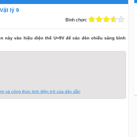
Vật lý 9
Bình chọn:
n này vào hiệu điện thế U=9V để các đèn chiếu sáng bình
Ôm và công thức tính điện trở của dây dẫn