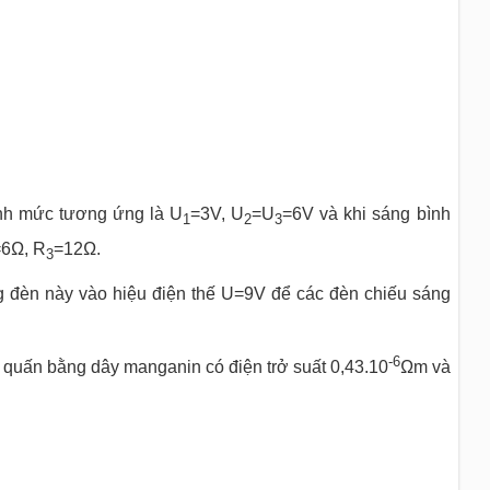
ịnh mức tương ứng là U
=3V, U
=U
=6V và khi sáng bình
1
2
3
6Ω, R
=12Ω.
3
 đèn này vào hiệu điện thế U=9V để các đèn chiếu sáng
-6
quấn bằng dây manganin có điện trở suất 0,43.10
Ωm và