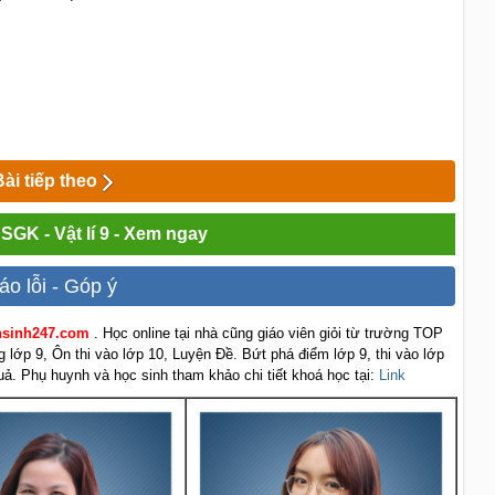
Bài tiếp theo
 SGK - Vật lí 9 - Xem ngay
áo lỗi - Góp ý
ensinh247.com
. Học online tại nhà cũng giáo viên giỏi từ trường TOP
g lớp 9, Ôn thi vào lớp 10, Luyện Đề. Bứt phá điểm lớp 9, thi vào lớp
uả. Phụ huynh và học sinh tham khảo chi tiết khoá học tại:
Link