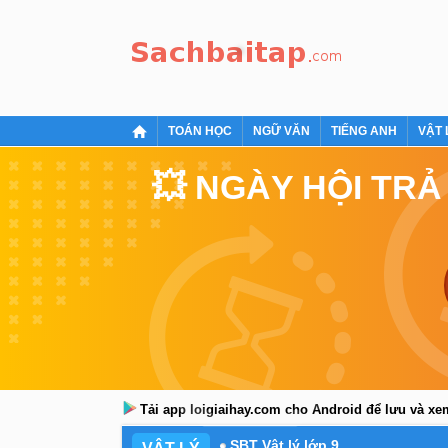
TOÁN HỌC
NGỮ VĂN
TIẾNG ANH
VẬT 
💥 NGÀY HỘI TRẢ
Tải app loigiaihay.com cho Android để lưu và x
SBT Vật lý lớp 9