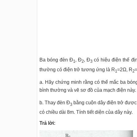
Ba bóng đèn Đ
, Đ
, Đ
có hiệu điện thế đ
1
2
3
thường có điện trở tương ứng là R
=2Ω, R
=
1
2
a. Hãy chứng minh rằng có thể mắc ba bóng
bình thường và vẽ sơ đồ của mạch điện này.
b. Thay đèn Đ
bằng cuộn dây điện trở được 
3
có chiều dài 8m. Tính tiết diện của dây này.
Trả lời: