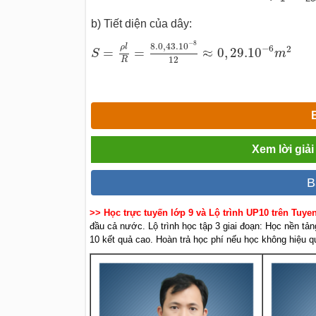
b) Tiết diện của dây:
S
=
ρ
l
R
=
8.0
,
43.10
−
8
12
≈
0
,
29.10
−
6
m
2
−
8
8.0
,
43.10
ρ
l
−
6
2
=
=
≈
0
,
29.10
S
m
12
R
Xem lời giải
B
>> Học trực tuyến lớp 9 và Lộ trình UP10 trên Tuy
đầu cả nước. Lộ trình học tập 3 giai đoạn: Học nền tản
10 kết quả cao. Hoàn trả học phí nếu học không hiệu q