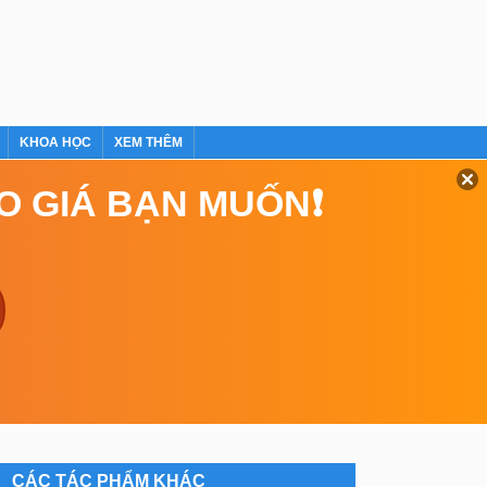
KHOA HỌC
XEM THÊM
EO GIÁ BẠN MUỐN❗
CÁC TÁC PHẨM KHÁC