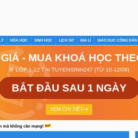
LÝ
HÓA HỌC
SINH HỌC
LỊCH SỬ
ĐỊA LÍ
GIÁO DỤC CÔNG DÂN
 GIÁ - MUA KHOÁ HỌC TH
🎯 LỚP 1-12 TẠI TUYENSINH247 (TỪ 10-12/08)
BẮT ĐẦU SAU 1 NGÀY
XEM CHI TIẾT
em mà không cần mạng!