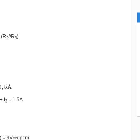
 (R
//R
)
2
3
0
,
5
A
0
,
5
A
+ I
= 1,5A
3
) = 9V⇒đpcm