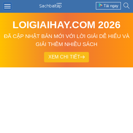
Tải ngay
LOIGIAIHAY.COM 2026
ĐÃ CẬP NHẬT BẢN MỚI VỚI LỜI GIẢI DỄ HIỂU VÀ
GIẢI THÊM NHIỀU SÁCH
XEM CHI TIẾT