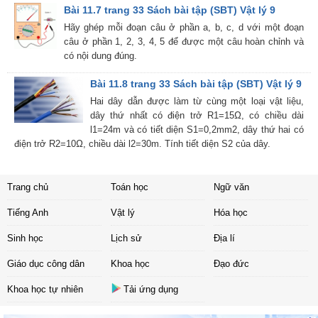
Bài 11.7 trang 33 Sách bài tập (SBT) Vật lý 9
Hãy ghép mỗi đoạn câu ở phần a, b, c, d với một đoạn
câu ở phần 1, 2, 3, 4, 5 để được một câu hoàn chỉnh và
có nội dung đúng.
Bài 11.8 trang 33 Sách bài tập (SBT) Vật lý 9
Hai dây dẫn được làm từ cùng một loại vật liệu,
dây thứ nhất có điện trở R1=15Ω, có chiều dài
l1=24m và có tiết diện S1=0,2mm2, dây thứ hai có
điện trở R2=10Ω, chiều dài l2=30m. Tính tiết diện S2 của dây.
Trang chủ
Toán học
Ngữ văn
Tiếng Anh
Vật lý
Hóa học
Sinh học
Lịch sử
Địa lí
Giáo dục công dân
Khoa học
Đạo đức
Khoa học tự nhiên
Tải ứng dụng