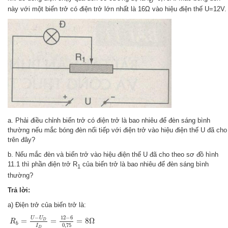
Đ
này với một biến trở có điện trở lớn nhất là 16Ω vào hiệu điện thế U=12V.
a. Phải điều chỉnh biến trở có điện trở là bao nhiêu để đèn sáng bình
thường nếu mắc bóng đèn nối tiếp với điện trở vào hiệu điện thế U đã cho
trên đây?
b. Nếu mắc đèn và biến trở vào hiệu điện thế U đã cho theo sơ đồ hình
11.1 thì phần điện trở R
của biến trở là bao nhiêu để đèn sáng bình
1
thường?
Trả lời:
a) Điện trở của biến trở là:
R
b
=
U
−
U
D
I
D
=
12
−
6
0
,
75
=
8
Ω
−
12
−
6
U
U
=
=
=
8
Ω
D
R
b
0
,
75
I
D