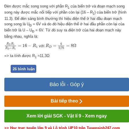
Đèn được mắc song song với phần R
của biến trở và đoạn mạch song
1
song này được mắc nối tiếp với phần còn lại (16 – R
) của biến trở (hình
1
11.3). Để đèn sáng bình thường thì hiệu điện thế ở hai đầu đoạn mạch
song song là U
= 6V và do đó hiệu điện thế ở hai đầu phần còn lại của
Đ
biến trở là U – U
= 6V. Từ đó suy ra điện trở của hai đoạn mạch này
Đ
bằng nhau, nghĩa là:
R
D
R
1
R
D
+
R
1
=
16
−
R
1
R
D
=
6
0
,
75
=
8
Ω
6
R
R
=
16
−
=
=
8
Ω
1
D
với
R
R
1
D
0
,
75
+
R
R
1
D
=> ta tính được R
≈11,3Ω
1
26 bình luận
Báo lỗi - Góp ý
Bài tiếp theo
Xem lời giải SGK - Vật lí 9 - Xem ngay
>> Học trực tuyến lớp 9 và Lộ trình UP10 trên Tuyensinh247.com
.