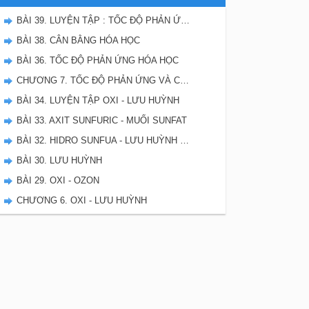
BÀI 39. LUYỆN TẬP : TỐC ĐỘ PHẢN ỨNG VÀ CÂN BẰNG HÓA HỌC
BÀI 38. CÂN BẰNG HÓA HỌC
BÀI 36. TỐC ĐỘ PHẢN ỨNG HÓA HỌC
CHƯƠNG 7. TỐC ĐỘ PHẢN ỨNG VÀ CÂN BẰNG HÓA HỌC - SBT HÓA 10
BÀI 34. LUYỆN TẬP OXI - LƯU HUỲNH
BÀI 33. AXIT SUNFURIC - MUỐI SUNFAT
BÀI 32. HIDRO SUNFUA - LƯU HUỲNH DIOXIT - LƯU HUYNH TRIOXIT
BÀI 30. LƯU HUỲNH
BÀI 29. OXI - OZON
CHƯƠNG 6. OXI - LƯU HUỲNH