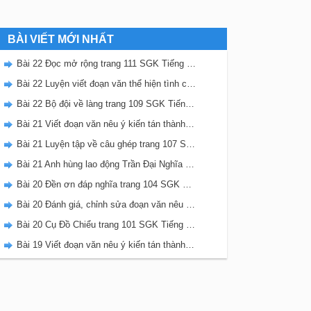
BÀI VIẾT MỚI NHẤT
Bài 22 Đọc mở rộng trang 111 SGK Tiếng Việt 5 Kết nối tri thức tập 2
Bài 22 Luyện viết đoạn văn thể hiện tình cảm, cảm xúc về một sự việc trang 111 SGK Tiếng Việt 5 Kết nối tri thức tập 2
Bài 22 Bộ đội về làng trang 109 SGK Tiếng Việt 5 Kết nối tri thức tập 2
Bài 21 Viết đoạn văn nêu ý kiến tán thành một sự việc, hiện tượng (Bài viết số 2) trang 108 SGK Tiếng Việt 5 Kết nối tri thức tập 2
Bài 21 Luyện tập về câu ghép trang 107 SGK Tiếng Việt 5 Kết nối tri thức tập 2
Bài 21 Anh hùng lao động Trần Đại Nghĩa trang 106 SGK Tiếng Việt 5 Kết nối tri thức tập 2
Bài 20 Đền ơn đáp nghĩa trang 104 SGK Tiếng Việt 5 Kết nối tri thức tập 2
Bài 20 Đánh giá, chỉnh sửa đoạn văn nêu ý kiến tán thành một sự vật, hiện tượng trang 103 SGK Tiếng Việt 5 Kết nối tri thức tập 2
Bài 20 Cụ Đồ Chiểu trang 101 SGK Tiếng Việt 5 Kết nối tri thức tập 2
Bài 19 Viết đoạn văn nêu ý kiến tán thành một sự việc, hiện tượng (Bài viết số 1) trang 100 SGK Tiếng Việt 5 Kết nối tri thức tập 2