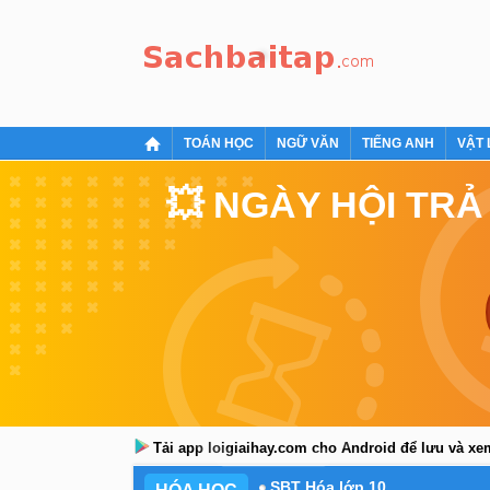
TOÁN HỌC
NGỮ VĂN
TIẾNG ANH
VẬT 
💥 NGÀY HỘI TRẢ
Tải app loigiaihay.com cho Android để lưu và x
SBT Hóa lớp 10