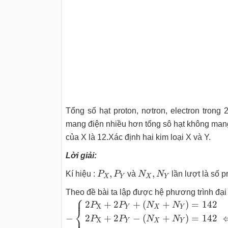
Tổng số hạt proton, nơtron, electron trong 
mang điện nhiều hơn tổng sô hạt không mang
của X là 12.Xác định hai kim loại X và Y.
Lời giải:
P
X
,
P
Y
N
X
,
N
Y
,
,
Kí hiệu :
P
P
và
N
N
lần lượt là số p
X
Y
X
Y
Theo đề bài ta lập được hệ phương trình đại 
⎧
⎪
−
{
2
P
X
+
2
P
Y
+
(
N
X
+
N
Y
)
=
142
2
P
X
+
2
P
Y
2
+
2
+
(
+
)
=
142
P
P
N
N
X
Y
X
Y
⎨
⎩
−
2
+
2
−
(
+
)
=
142
⎪
P
P
N
N
X
Y
X
Y