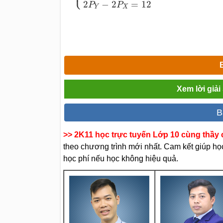
2
−
2
=
12
P
P
Y
X
Xem lời giả
B
>> 2K11 học trực tuyến Lớp 10 cùng thầy c
theo chương trình mới nhất. Cam kết giúp học 
học phí nếu học không hiệu quả.