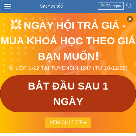
Tải ngay
💥 NGÀY HỘI TRẢ GIÁ -
MUA KHOÁ HỌC THEO GIÁ
BẠN MUỐN❗
🎯 LỚP 1-12 TẠI TUYENSINH247 (TỪ 10-12/08)
BẮT ĐẦU SAU 1
NGÀY
XEM CHI TIẾT