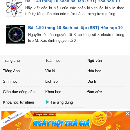
Bài 1.49 trang 10 Sách bài tập (SBT) Hóa học 10
Hãy viết các kí hiệu của các phân lớp thuộc lớp M theo
thứ tự tăng dần của các mức năng lượng tương ứng.
Bài 1.50 trang 10 Sách bài tập (SBT) Hóa học 10
Nguyên tử của nguyên tố X có tổng số 3 electron trong
lớp M. Xác định nguyên tố X.
Trang chủ
Toán học
Ngữ văn
Tiếng Anh
Vật lý
Hóa học
Sinh học
Lịch sử
Địa lí
Giáo dục công dân
Khoa học
Đạo đức
Khoa học tự nhiên
Tải ứng dụng
Liên hệ
|
Chính sách
Copyright ©
2017 Sachbaitap.com