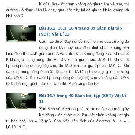
K của đèn điôt chân không có giá trị âm và nhỏ, thì
cường độ dòng điện IA chạy qua điôt này lại có giá trị khác không và
khá nhỏ ?
Bài 16.2, 16.3, 16.4 trang 39 Sách bài tập
(SBT) Vật Lí 11
Câu nào dưới đây nói về mối liên hệ của cường độ
dòng điện IA chạy qua đèn điôt chân không với
hiệu điện thế UAK giữa anôt A và catôt K là không đúng ? A. Khi catôt
K không bị nung nóng, thì IA = 0 với mọi giá trị của UAK. B. Khi catôt
bị nung nóng ở nhiệt độ cao, thì IA 0 với mọi giá trị của UAK. C. Khi
catot bị nung nóng ở nhiệt độ cao, thì IA tăng theo mọi giá trị dương
của UAK. D. Khi catôt bị nung nóng ở nhiệt độ cao và tăng dần UAK
từ 0 đến một giá trị dương Ubh thì IA sẽ tăng dần tớ
Bài 16.7 trang 40 Sách bài tập (SBT) Vật Lí
11
Xác định số électron phát ra từ catôt sau mỗi giây
khi dòng điện chạy qua đèn điôt chân không đạt giá
trị bão hoà Ibh = 12 mA. Cho biết điện tích của êlectron là - e = -
l,6.10-19 C.