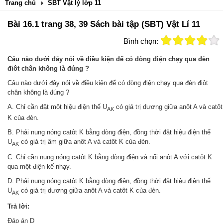
Trang chủ
SBT Vật lý lớp 11
Bài 16.1 trang 38, 39 Sách bài tập (SBT) Vật Lí 11
Bình chọn:
Câu nào dưới đây nói về điều kiện để có dòng điện chạy qua đèn
điôt chân không là đúng ?
Câu nào dưới đây nói về điều kiện để có dòng điện chạy qua đèn điôt
chân không là đúng ?
A. Chỉ cần đặt một hiệu điện thế U
có giá trị dương giữa anôt A và catôt
AK
K của đèn.
B. Phải nung nóng catôt K bằng dòng điện, đồng thời đặt hiệu điện thế
U
có giá trị âm giữa anôt A và catôt K của đèn.
AK
C. Chỉ cần nung nóng catôt K bằng dòng điện và nối anôt A với catôt K
qua một điện kế nhạy.
D. Phải nung nóng catôt K bằng dòng điện, đồng thời đặt hiệu điện thế
U
có giá trị dương giữa anôt A và catôt K của đèn.
AK
Trả lời:
Đáp án D