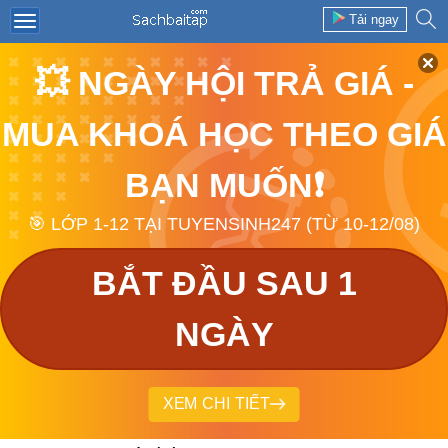
Tải ngay
💥 NGÀY HỘI TRẢ GIÁ -
MUA KHOÁ HỌC THEO GIÁ
BẠN MUỐN❗
🎯 LỚP 1-12 TẠI TUYENSINH247 (TỪ 10-12/08)
BẮT ĐẦU SAU 1
NGÀY
XEM CHI TIẾT