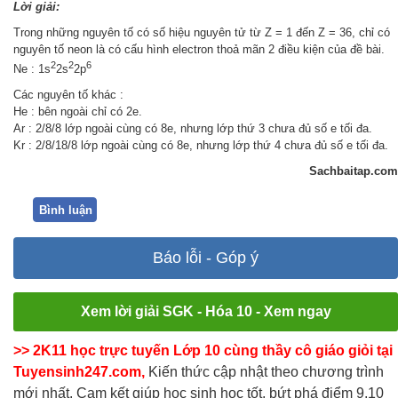
Lời giải:
Trong những nguyên tố có số hiệu nguyên tử từ Z = 1 đến Z = 36, chỉ có
nguyên tố neon là có cấu hình electron thoả mãn 2 điều kiện của đề bài.
2
2
6
Ne : 1s
2s
2p
Các nguyên tố khác :
He : bên ngoài chỉ có 2e.
Ar : 2/8/8 lớp ngoài cùng có 8e, nhưng lớp thứ 3 chưa đủ số e tối đa.
Kr : 2/8/18/8 lớp ngoài cùng có 8e, nhưng lớp thứ 4 chưa đủ số e tối đa.
Sachbaitap.com
Bình luận
Báo lỗi - Góp ý
Xem lời giải SGK - Hóa 10 - Xem ngay
>> 2K11 học trực tuyến Lớp 10 cùng thầy cô giáo giỏi tại
Tuyensinh247.com,
Kiến thức cập nhật theo chương trình
mới nhất. Cam kết giúp học sinh học tốt, bứt phá điểm 9,10