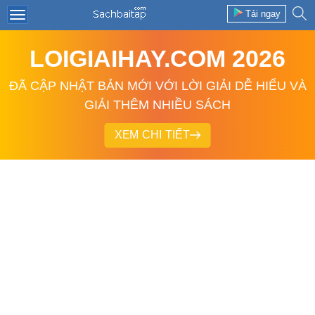
Tải ngay
LOIGIAIHAY.COM 2026
ĐÃ CẬP NHẬT BẢN MỚI VỚI LỜI GIẢI DỄ HIỂU VÀ
GIẢI THÊM NHIỀU SÁCH
XEM CHI TIẾT