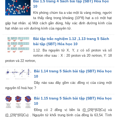
Bài 1.5 trang 4 Sách bài tập (SBT) Hóa học
10
Khi phóng chùm tia a vào một lá vàng mỏng, người
ta thấy rằng trong khoảng (10^8) hạt a có một hạt
gặp hạt nhân. a) Một cách gần đúng, hãy xác định đường kính của
hạt nhân so với đường kính của nguyên tử.
Bài tập trắc nghiệm 1.12 ,1.13 trang 5 Sách
bài tập (SBT) Hóa học 10
1.12. Ba nguyên tử X, Y, z có số proton và số
nơtron như sau : X : 20 proton và 20 nơtron, Y: 18
proton và 22 nơtron,
Bài 1.14 trang 5 Sách bài tập (SBT) Hóa học
10
Dãy nào sau đây gồm các đồng vị của cùng một
nguyên tố hoá học ?
Bài 1.15 trang 5 Sách bài tập (SBT) Hóa học
10
Đồng có 2 đồng vị bền là ({}_{29}^{63}Cu) và
({}_{29}^{65}Cu) . Nguyên tử khối trung bình của đồng là 63,54. Tính