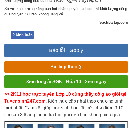
19.10
/
19
/
Khối lượng riêng của urani là
.
k
g
m
h
a
y
g
c
m
So với khối lượng riêng của hạt nhân nguyên tử hidro thì khối lượng riêng
của nguyên tử urani không đáng kể.
Sachbaitap.com
2 bình luận
Báo lỗi - Góp ý
Bài tiếp theo
Xem lời giải SGK - Hóa 10 - Xem ngay
>> 2K11 học trực tuyến Lớp 10 cùng thầy cô giáo giỏi tại
Tuyensinh247.com,
Kiến thức cập nhật theo chương trình
mới nhất. Cam kết giúp học sinh học tốt, bứt phá điểm 9,10
chỉ sau 3 tháng, hoàn trả học phí nếu học không hiệu quả.