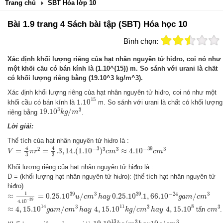
Trang chủ
SBT Hóa lớp 10
Bài 1.9 trang 4 Sách bài tập (SBT) Hóa học 10
Bình chọn:
Xác định khối lượng riêng của hạt nhân nguyên tử hiđro, coi nó như
một khối cầu có bán kính là (1.10^{15}) m. So sánh với urani là chất
có khối lượng riêng bằng (19.10^3 kg/m^3).
Xác định khối lượng riêng của hạt nhân nguyên tử hiđro, coi nó như một
1.10
15
15
1.10
khối cầu có bán kính là
m. So sánh với urani là chất có khối lượng
19.10
3
k
g
/
m
3
3
3
19.10
/
riêng bằng
.
k
g
m
Lời giải:
Thể tích của hạt nhân nguyên tử hiđro là :
V
=
4
3
π
r
2
=
4
3
.3
,
14.
(
1.10
−
3
)
3
c
m
3
≈
4.10
−
39
c
m
3
4
4
−
39
−
3
2
3
3
3
=
=
.3
,
14.
(
1.10
)
≈
4.10
V
π
r
c
m
c
m
3
3
Khối lượng riêng của hạt nhân nguyên tử hiđro là :
D = (khối lượng hạt nhân nguyên tử hiđro): (thể tích hạt nhân nguyên tử
hiđro)
≈
1
4.10
−
39
=
0.25.10
39
u
/
c
m
3
h
a
y
0.25.10
39
.1
,
66.10
−
24
g
a
m
/
c
m
3
1
39
39
−
24
3
3
≈
=
0.25.10
/
0.25.10
.1
,
66.10
/
u
c
m
h
a
y
g
a
m
c
m
−
39
4.10
≈
4
,
15.10
14
g
a
m
/
c
m
3
h
a
y
4
,
15.10
11
k
g
/
c
m
3
h
a
y
4
,
15.10
8
c
m
3
14
11
8
3
3
3
≈
4
,
15.10
/
4
,
15.10
/
4
,
15.10
tấn
.
g
a
m
c
m
h
a
y
k
g
c
m
h
a
y
c
m
19.10
13
k
g
/
m
3
h
a
y
19
g
/
c
m
3
13
3
3