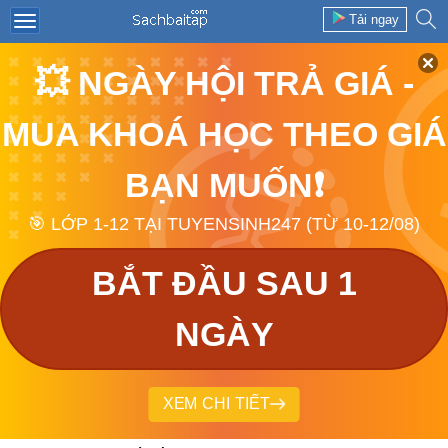
Tải ngay
💥 NGÀY HỘI TRẢ GIÁ -
MUA KHOÁ HỌC THEO GIÁ
BẠN MUỐN❗
🎯 LỚP 1-12 TẠI TUYENSINH247 (TỪ 10-12/08)
BẮT ĐẦU SAU 1
NGÀY
XEM CHI TIẾT