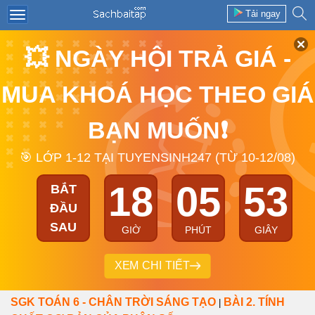
Tải ngay
💥 NGÀY HỘI TRẢ GIÁ -
MUA KHOÁ HỌC THEO GIÁ
BẠN MUỐN❗
🎯 LỚP 1-12 TẠI TUYENSINH247 (TỪ 10-12/08)
18
05
53
BẮT
ĐẦU
SAU
GIỜ
PHÚT
GIÂY
XEM CHI TIẾT
SGK TOÁN 6 - CHÂN TRỜI SÁNG TẠO
BÀI 2. TÍNH
|