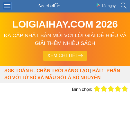
Tải ngay
LOIGIAIHAY.COM 2026
ĐÃ CẬP NHẬT BẢN MỚI VỚI LỜI GIẢI DỄ HIỂU VÀ
GIẢI THÊM NHIỀU SÁCH
XEM CHI TIẾT
SGK TOÁN 6 - CHÂN TRỜI SÁNG TẠO
BÀI 1. PHÂN
|
SỐ VỚI TỬ SỐ VÀ MẪU SỐ LÀ SỐ NGUYÊN
Bình chọn: