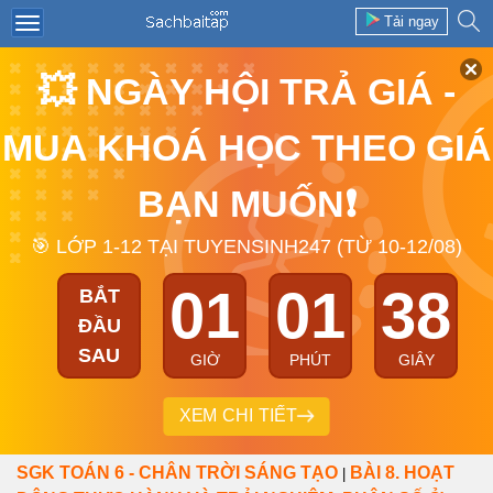
Tải ngay
💥 NGÀY HỘI TRẢ GIÁ -
MUA KHOÁ HỌC THEO GIÁ
BẠN MUỐN❗
🎯 LỚP 1-12 TẠI TUYENSINH247 (TỪ 10-12/08)
01
01
38
BẮT
ĐẦU
SAU
GIỜ
PHÚT
GIÂY
XEM CHI TIẾT
SGK TOÁN 6 - CHÂN TRỜI SÁNG TẠO
BÀI 8. HOẠT
|