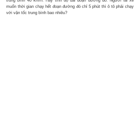
trung bình 40 km/h. Hãy tính độ dài đoạn đường đó. Người lái xe
muốn thời gian chạy hết đoạn đường đó chỉ 5 phút thì ô tô phải chạy
với vận tốc trung bình bao nhiêu?