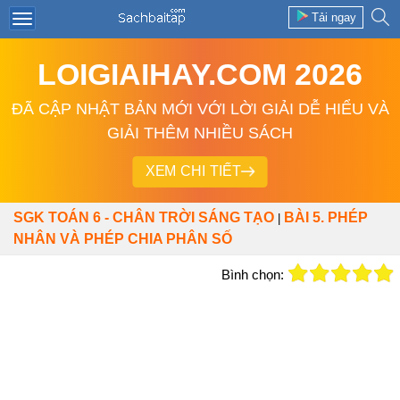
Tải ngay
LOIGIAIHAY.COM 2026
ĐÃ CẬP NHẬT BẢN MỚI VỚI LỜI GIẢI DỄ HIỂU VÀ
GIẢI THÊM NHIỀU SÁCH
XEM CHI TIẾT
SGK TOÁN 6 - CHÂN TRỜI SÁNG TẠO
BÀI 5. PHÉP
|
NHÂN VÀ PHÉP CHIA PHÂN SỐ
Bình chọn: