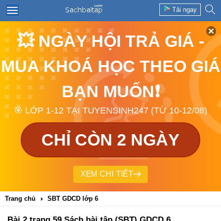
Tải ngay
💥 NGÀY HỘI TRẢ GIÁ -
MUA KHOÁ HỌC THEO GIÁ
BẠN MUỐN❗
🎯 LỚP 1-12 TẠI TUYENSINH247 (TỪ 10-12/08)
CHỈ CÒN 2 NGÀY
XEM CHI TIẾT
Trang chủ
SBT GDCD lớp 6
Bài 2 trang 59 Sách bài tập (SBT) GDCD 6