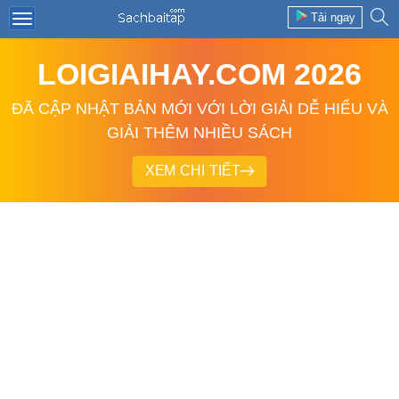
Tải ngay
LOIGIAIHAY.COM 2026
ĐÃ CẬP NHẬT BẢN MỚI VỚI LỜI GIẢI DỄ HIỂU VÀ
GIẢI THÊM NHIỀU SÁCH
XEM CHI TIẾT