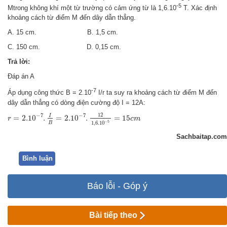
-5
M
trong không khí một từ trường có cảm ứng từ là 1,6.10
T. Xác định
khoảng cách từ điểm M đến dây dẫn thẳng.
A. 15
cm.
B. 1,5
cm.
C. 150
cm.
D. 0,15 cm.
Trả lời:
Đáp án A
-7
Áp dụng công thức B = 2.10
I/r ta suy ra khoảng cách từ điểm M đến
dây dẫn thẳng có dòng điện cường độ I = 12A:
r
=
2.10
−
7
.
I
B
=
2.10
−
7
.
12
1
,
6.10
−
5
=
15
c
m
12
−
7
−
7
I
=
2.10
.
=
2.10
.
=
15
r
c
m
−
5
1
,
6.10
B
Sachbaitap.com
Bình luận
Báo lỗi - Góp ý
Bài tiếp theo