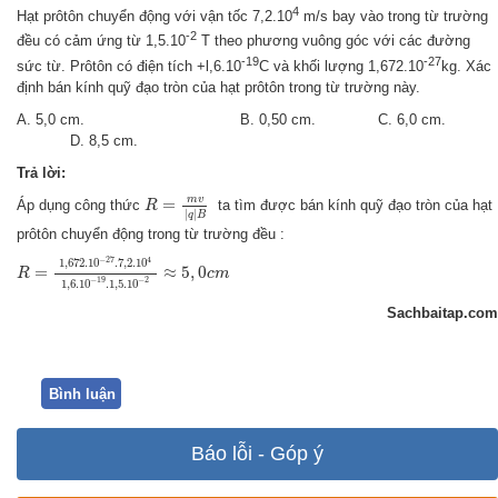
4
Hạt prôtôn chuyển động với vận tốc 7,2.10
m/s bay vào trong từ trường
-2
đều có cảm ứng từ 1,5.10
T theo phương vuông góc với các đường
-19
-27
sức từ. Prôtôn có điện tích +l,6.10
C và khối lượng 1,672.10
kg. Xác
định bán kính quỹ đạo tròn của hạt prôtôn trong từ trường này.
A. 5,0 cm. B. 0,50 cm. C. 6,0 cm.
D. 8,5 cm.
Trả lời:
R
=
m
v
|
q
|
B
m
v
=
Áp dụng công thức
ta tìm được bán kính quỹ đạo tròn của hạt
R
|
|
q
B
prôtôn chuyển động trong từ trường đều :
R
=
1
,
672.10
−
27
.7
,
2.10
4
1
,
6.10
−
19
.1
,
5.10
−
2
≈
5
,
0
c
m
−
27
4
1
,
672.10
.7
,
2.10
=
≈
5
,
0
R
c
m
−
19
−
2
1
,
6.10
.1
,
5.10
Sachbaitap.com
Bình luận
Báo lỗi - Góp ý