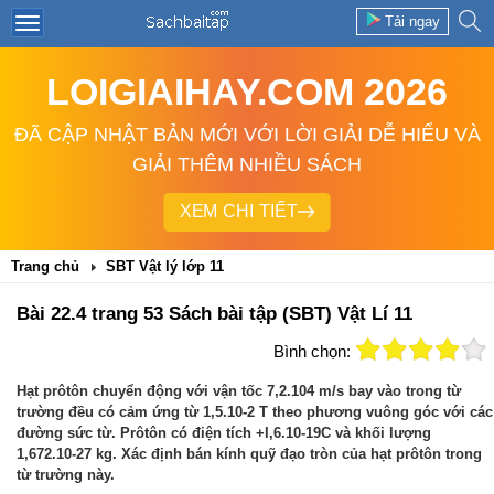
Tải ngay
LOIGIAIHAY.COM 2026
ĐÃ CẬP NHẬT BẢN MỚI VỚI LỜI GIẢI DỄ HIỂU VÀ
GIẢI THÊM NHIỀU SÁCH
XEM CHI TIẾT
Trang chủ
SBT Vật lý lớp 11
Bài 22.4 trang 53 Sách bài tập (SBT) Vật Lí 11
Bình chọn:
Hạt prôtôn chuyển động với vận tốc 7,2.104 m/s bay vào trong từ
trường đều có cảm ứng từ 1,5.10-2 T theo phương vuông góc với các
đường sức từ. Prôtôn có điện tích +l,6.10-19C và khối lượng
1,672.10-27 kg. Xác định bán kính quỹ đạo tròn của hạt prôtôn trong
từ trường này.