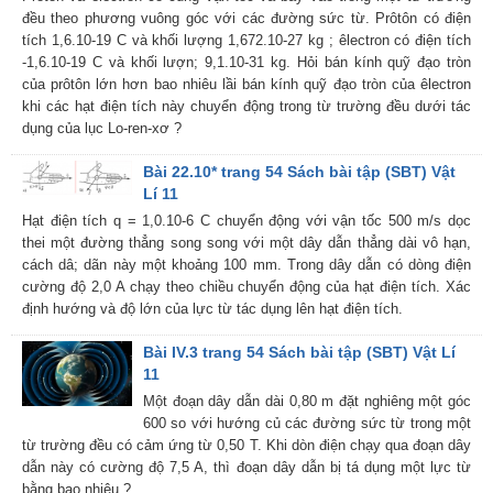
đều theo phương vuông góc với các đường sức từ. Prôtôn có điện
tích 1,6.10-19 C và khối lượng 1,672.10-27 kg ; êlectron có điện tích
-1,6.10-19 C và khối lượn; 9,1.10-31 kg. Hỏi bán kính quỹ đạo tròn
của prôtôn lớn hơn bao nhiêu lầi bán kính quỹ đạo tròn của êlectron
khi các hạt điện tích này chuyển động trong từ trường đều dưới tác
dụng của lục Lo-ren-xơ ?
Bài 22.10* trang 54 Sách bài tập (SBT) Vật
Lí 11
Hạt điện tích q = 1,0.10-6 C chuyển động với vận tốc 500 m/s dọc
thei một đường thẳng song song với một dây dẫn thẳng dài vô hạn,
cách dâ; dãn này một khoảng 100 mm. Trong dây dẫn có dòng điện
cường độ 2,0 A chạy theo chiều chuyển động của hạt điện tích. Xác
định hướng và độ lớn của lực từ tác dụng lên hạt điện tích.
Bài IV.3 trang 54 Sách bài tập (SBT) Vật Lí
11
Một đoạn dây dẫn dài 0,80 m đặt nghiêng một góc
600 so với hướng củ các đường sức từ trong một
từ trường đều có cảm ứng từ 0,50 T. Khi dòn điện chạy qua đoạn dây
dẫn này có cường độ 7,5 A, thì đoạn dây dẫn bị tá dụng một lực từ
bằng bao nhiêu ?