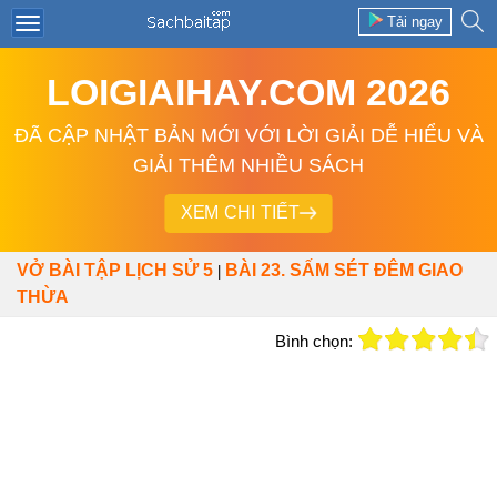
Tải ngay
LOIGIAIHAY.COM 2026
ĐÃ CẬP NHẬT BẢN MỚI VỚI LỜI GIẢI DỄ HIỂU VÀ
GIẢI THÊM NHIỀU SÁCH
XEM CHI TIẾT
VỞ BÀI TẬP LỊCH SỬ 5
BÀI 23. SẤM SÉT ĐÊM GIAO
|
THỪA
Bình chọn: